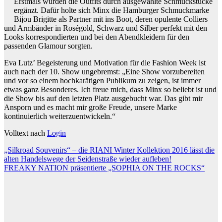
Erstmals wurden die Outfits durch ausgewählte Schmuckstücke
ergänzt. Dafür holte sich Minx die Hamburger Schmuckmarke
Bijou Brigitte als Partner mit ins Boot, deren opulente Colliers
und Armbänder in Roségold, Schwarz und Silber perfekt mit den
Looks korrespondierten und bei den Abendkleidern für den
passenden Glamour sorgten.
Eva Lutz’ Begeisterung und Motivation für die Fashion Week ist
auch nach der 10. Show ungebremst: „Eine Show vorzubereiten
und vor so einem hochkarätigen Publikum zu zeigen, ist immer
etwas ganz Besonderes. Ich freue mich, dass Minx so beliebt ist und
die Show bis auf den letzten Platz ausgebucht war. Das gibt mir
Ansporn und es macht mir große Freude, unsere Marke
kontinuierlich weiterzuentwickeln.“
Volltext nach
Login
Beitragsnavigation
„Silkroad Souvenirs“ – die RIANI Winter Kollektion 2016 lässt die
alten Handelswege der Seidenstraße wieder aufleben!
FREAKY NATION präsentierte „SOPHIA ON THE ROCKS“