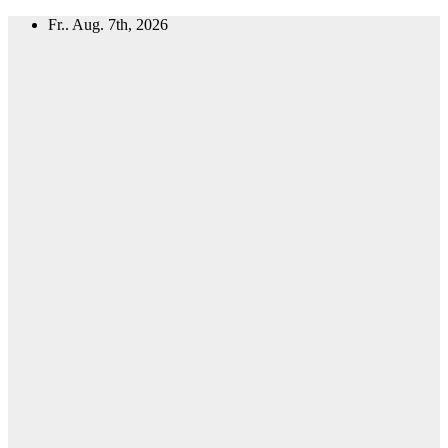
Zum
Fr.. Aug. 7th, 2026
Inhalt
springen