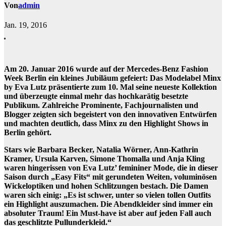
Von
admin
Jan. 19, 2016
Am 20. Januar 2016 wurde auf der Mercedes-Benz Fashion
Week Berlin ein kleines Jubiläum gefeiert: Das Modelabel Minx
by Eva Lutz präsentierte zum 10. Mal seine neueste Kollektion
und überzeugte einmal mehr das hochkarätig besetzte
Publikum. Zahlreiche Prominente, Fachjournalisten und
Blogger zeigten sich begeistert von den innovativen Entwürfen
und machten deutlich, dass Minx zu den Highlight Shows in
Berlin gehört.
Stars wie Barbara Becker, Natalia Wörner, Ann-Kathrin
Kramer, Ursula Karven, Simone Thomalla und Anja Kling
waren hingerissen von Eva Lutz’ femininer Mode, die in dieser
Saison durch „Easy Fits“ mit gerundeten Weiten, voluminösen
Wickeloptiken und hohen Schlitzungen bestach. Die Damen
waren sich einig: „Es ist schwer, unter so vielen tollen Outfits
ein Highlight auszumachen. Die Abendkleider sind immer ein
absoluter Traum! Ein Must-have ist aber auf jeden Fall auch
das geschlitzte Pullunderkleid.“