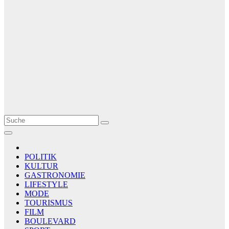
Le Matin
AGENCE DE PRESSE
POLITIK
KULTUR
GASTRONOMIE
LIFESTYLE
MODE
TOURISMUS
FILM
BOULEVARD