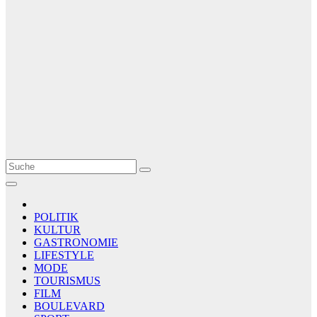
Le Matin
AGENCE DE PRESSE
POLITIK
KULTUR
GASTRONOMIE
LIFESTYLE
MODE
TOURISMUS
FILM
BOULEVARD