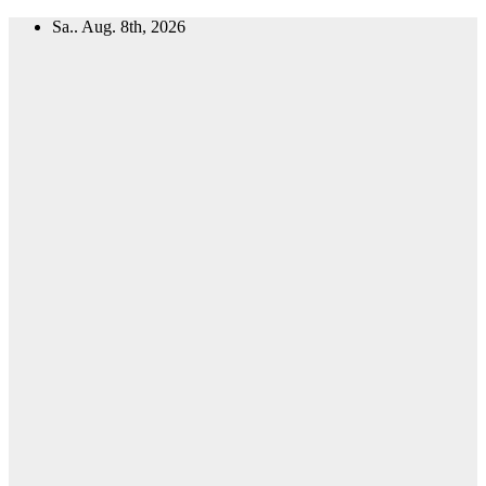
Zum
Sa.. Aug. 8th, 2026
Inhalt
springen