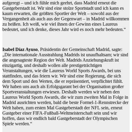
aufgeregt – und ich fühle mich geehrt, dass Madrid erneut die
Gastgeberstadt ist. Wir sind eine stolze Sportstadt und ich kann es
kaum erwarten, die größten Sportler der Welt – sowohl aus der
Vergangenheit als auch aus der Gegenwart – in Madrid willkommen
zu heißen. Ich weiß, wie viel ihnen der Gewinn eines Laureus
bedeutet, und ich denke, dieses Jahr wird es noch mehr bedeuten.“
Isabel D
í
az Ayuso
, Präsidentin der Gemeinschaft Madrid, sagte:
„Die internationale Ausstrahlung Madrids ist unaufhaltsam; wir sind
die angesagteste Region der Welt. Madrids Anziehungskraft ist
einzigartig, und deshalb wollen alle prestigeträchtigen
Veranstaltungen, wie die Laureus World Sports Awards, bei uns
stattfinden, und das feiern wir. Wir sind eine Regierung, die sich
dem Sport und den Werten, die er repräsentiert, verpflichtet fühlt.
Wir haben uns auch als Erfolgsgarant bei der Organisation großer
Sportveranstaltungen erwiesen. Deshalb werden wir neben den
Laureus World Sports Awards, die wir zum zweiten Mal in Folge in
Madrid ausrichten werden, bald die beste Formel-1-Rennstrecke der
Welt haben, zum ersten Mal Gastgeberstadt der NFL sein, erneut
Gastgeber einer FIFA-Fußball-Weltmeisterschaft sein und wir
hoffen, dass wir endlich bald Gastgeberstadt der Olympischen
Spiele werden.“