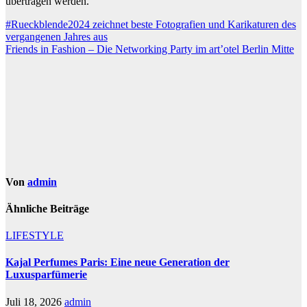
übertragen werden.
Beitragsnavigation
#Rueckblende2024 zeichnet beste Fotografien und Karikaturen des
vergangenen Jahres aus
Friends in Fashion – Die Networking Party im art’otel Berlin Mitte
Von
admin
Ähnliche Beiträge
LIFESTYLE
Kajal Perfumes Paris: Eine neue Generation der
Luxusparfümerie
Juli 18, 2026
admin