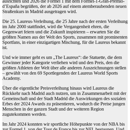
ausrichten und 2026 die Formel 1 mit dem Formel-1-Gran-Premio-
d’España begrüßen, der ab 2026 auf einem atemberaubenden neuen
Straßenkurs in Madrid ausgetragen wird.
Die 25. Laureus-Verleihung, die 25 Jahre nach der ersten Verleihung
im Jahr 2000 stattfindet, wird die Vergangenheit ehren, die
Gegenwart feiern und die Zukunft inspirieren – erwarten Sie die
größten Namen aus der Welt des Sports, zusammen mit prominenten
Sportfans, in einer einzigartigen Mischung, für die Laureus bekannt
ist.
Und wie immer geht es um „The Laureus“: die Statuette, die dem
Gewinner jeder Kategorie verliehen wird und den Preis, den die
größten Athleten der Welt über alle anderen Auszeichnungen stellen
– gewählt von den 69 Sportlegenden der Laureus World Sports
Academy.
Über die eigentliche Preisverleihung hinaus wird Laureus die
Rückkehr nach Madrid auch nutzen, um in Zusammenarbeit mit der
Gemeinschaft und der Stadt Madrid die Auswirkungen des sozialen
Erbes der 2024 Awards zu präsentieren, wodurch die Preise jungen
Menschen in der ganzen Stadt und der weiteren Region
zugutekommen werden.
Im Jahr 2024 konnten wir sportliche Höhepunkte von der NBA bis
zur Formel 1, von der Tour de France bis zur NFL bestaunen. Und