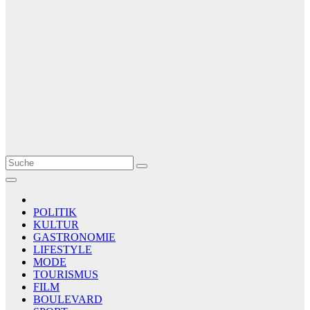
Le Matin
AGENCE DE PRESSE
POLITIK
KULTUR
GASTRONOMIE
LIFESTYLE
MODE
TOURISMUS
FILM
BOULEVARD