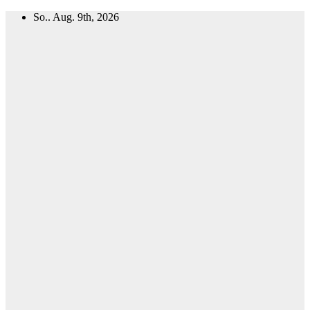
Zum
So.. Aug. 9th, 2026
Inhalt
springen