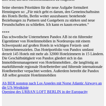
Seine obersten Prioritäten für die neue Aufgabe formuliert
Henningsen so: „Für mich geht es darum, den Gemeinschaftssinn
des Hotels Berlin, Berlin weiter auszubauen: bestehende
Beziehungen zu Partnern und Gastgebern zu stärken und neue
Freundschaften zu schließen. Ich kann es kaum erwarten.“
****
Das schwedische Unternehmen Pandox AB ist ein führender
Eigentümer von Hotelimmobilien in Nordeuropa mit einem
Schwerpunkt auf großen Hotels in wichtigen Freizeit- und
Unternehmenszielen. Das Hotelportfolio von Pandox umfasst
derzeit 145 Hotels mit mehr als 32000 Hotelzimmern in 15 Ländern.
Die Geschäftstätigkeit von Pandox gliedert sich in das
Immobilienmanagement von Hotelimmobilien , die langfristig an
marktführende regionale Hotelbetreiber und führende internationale
Hotelbetreiber verpachtet werden. Außerdem betreibt die Pandox
AB selbst genutzte Hotelimmobilien
Beitragsnavigation
Ab BER nonstop nach Los Angeles mit Norse Atlantic Airways an
die US-Westküste
Opening des URBAN LOFT BERLIN in der Europacity