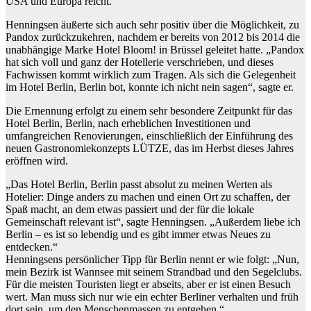
USA und Europa reicht.“
Henningsen äußerte sich auch sehr positiv über die Möglichkeit, zu
Pandox zurückzukehren, nachdem er bereits von 2012 bis 2014 die
unabhängige Marke Hotel Bloom! in Brüssel geleitet hatte. „Pandox
hat sich voll und ganz der Hotellerie verschrieben, und dieses
Fachwissen kommt wirklich zum Tragen. Als sich die Gelegenheit
im Hotel Berlin, Berlin bot, konnte ich nicht nein sagen“, sagte er.
Die Ernennung erfolgt zu einem sehr besondere Zeitpunkt für das
Hotel Berlin, Berlin, nach erheblichen Investitionen und
umfangreichen Renovierungen, einschließlich der Einführung des
neuen Gastronomiekonzepts LÜTZE, das im Herbst dieses Jahres
eröffnen wird.
„Das Hotel Berlin, Berlin passt absolut zu meinen Werten als
Hotelier: Dinge anders zu machen und einen Ort zu schaffen, der
Spaß macht, an dem etwas passiert und der für die lokale
Gemeinschaft relevant ist“, sagte Henningsen. „Außerdem liebe ich
Berlin – es ist so lebendig und es gibt immer etwas Neues zu
entdecken.“
Henningsens persönlicher Tipp für Berlin nennt er wie folgt: „Nun,
mein Bezirk ist Wannsee mit seinem Strandbad und den Segelclubs.
Für die meisten Touristen liegt er abseits, aber er ist einen Besuch
wert. Man muss sich nur wie ein echter Berliner verhalten und früh
dort sein, um den Menschenmassen zu entgehen.“