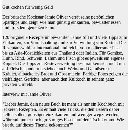
Gut kochen für wenig Geld
Der britische Kochstar Jamie Oliver verrät seine persönlichen
Spartipps und zeigt, wie man günstig einkaufen, bewusster essen
und trotzdem genießen kann.
120 originelle Rezepte im bewährten Jamie-Stil und viele Tipps zum
Einkaufen, zur Vorrats­hal­tung und zur Verwertung von Resten. Die
Rezeptauswahl ist international und reicht von mediterraner Pasta
bis zu Asia-Köstlichkeiten aus Thailand oder Indien. Für Gemüse,
Huhn, Rind, Schwein, Lamm und Fisch gibt es jeweils ein eigenes
Kapitel. Die Tipps zur Resteverwertung beschränken sich nicht nur
auf Fleisch, sondern beziehen auch Wein- und Gemüsereste,
Kräuter, altbackenes Brot und Obst mit ein. Farbige Fotos zeigen die
vielfältigen Gerichte, aber auch den Kultkoch in seinem ganz
privaten Umfeld.
Interview mit Jamie Oliver
"Lieber Jamie, dein neues Buch ist mehr als nur ein Kochbuch mit
leckeren Rezepten. Es enthält viele Tricks, die den Lesern dabei
helfen sollen, günstiger einzukaufen und weniger wegzuwerfen,
während immer noch großartiges Essen auf den Tisch kommt. Wie
bist du auf dieses Thema gekommen?"