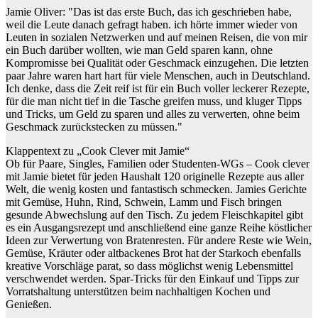
Jamie Oliver: "Das ist das erste Buch, das ich geschrieben habe,
weil die Leute danach gefragt haben. ich hörte immer wieder von
Leuten in sozialen Netzwerken und auf meinen Reisen, die von mir
ein Buch darüber wollten, wie man Geld sparen kann, ohne
Kompromisse bei Qualität oder Geschmack einzugehen. Die letzten
paar Jahre waren hart hart für viele Menschen, auch in Deutschland.
Ich denke, dass die Zeit reif ist für ein Buch voller leckerer Rezepte,
für die man nicht tief in die Tasche greifen muss, und kluger Tipps
und Tricks, um Geld zu sparen und alles zu verwerten, ohne beim
Geschmack zurückstecken zu müssen."
Klappentext zu „Cook Clever mit Jamie“
Ob für Paare, Singles, Familien oder Studenten-WGs – Cook clever
mit Jamie bietet für jeden Haushalt 120 originelle Rezepte aus aller
Welt, die wenig kosten und fantastisch schmecken. Jamies Gerichte
mit Gemüse, Huhn, Rind, Schwein, Lamm und Fisch bringen
gesunde Abwechslung auf den Tisch. Zu jedem Fleischkapitel gibt
es ein Ausgangsrezept und anschließend eine ganze Reihe köstlicher
Ideen zur Verwertung von Bratenresten. Für andere Reste wie Wein,
Gemüse, Kräuter oder altbackenes Brot hat der Starkoch ebenfalls
kreative Vorschläge parat, so dass möglichst wenig Lebensmittel
verschwendet werden. Spar-Tricks für den Einkauf und Tipps zur
Vorratshaltung unterstützen beim nachhaltigen Kochen und
Genießen.