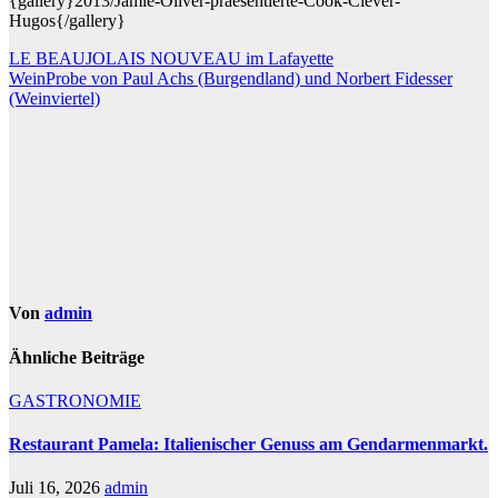
{gallery}2013/Jamie-Oliver-praesentierte-Cook-Clever-
Hugos{/gallery}
Beitragsnavigation
LE BEAUJOLAIS NOUVEAU im Lafayette
WeinProbe von Paul Achs (Burgendland) und Norbert Fidesser
(Weinviertel)
Von
admin
Ähnliche Beiträge
GASTRONOMIE
Restaurant Pamela: Italienischer Genuss am Gendarmenmarkt.
Juli 16, 2026
admin