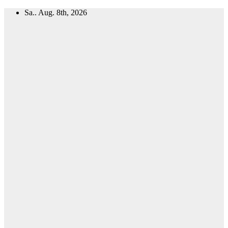
Zum
Sa.. Aug. 8th, 2026
Inhalt
springen