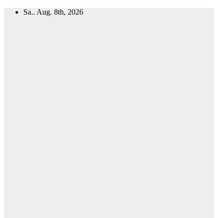
Zum
Sa.. Aug. 8th, 2026
Inhalt
springen