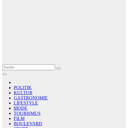
Le Matin
AGENCE DE PRESSE
POLITIK
KULTUR
GASTRONOMIE
LIFESTYLE
MODE
TOURISMUS
FILM
BOULEVARD