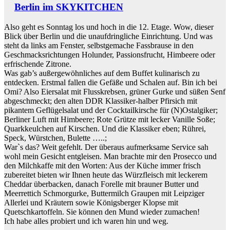
Berlin im SKYKITCHEN
Also geht es Sonntag los und hoch in die 12. Etage. Wow, dieser
Blick über Berlin und die unaufdringliche Einrichtung. Und was
steht da links am Fenster, selbstgemache Fassbrause in den
Geschmacksrichtungen Holunder, Passionsfrucht, Himbeere oder
erfrischende Zitrone.
Was gab’s außergewöhnliches auf dem Buffet kulinarisch zu
entdecken. Erstmal fallen die Gefäße und Schalen auf. Bin ich bei
Omi? Also Eiersalat mit Flusskrebsen, grüner Gurke und süßen Senf
abgeschmeckt; den alten DDR Klassiker-halber Pfirsich mit
pikantem Geflügelsalat und der Cocktailkirsche für (N)Ostalgiker;
Berliner Luft mit Himbeere; Rote Grütze mit lecker Vanille Soße;
Quarkkeulchen auf Kirschen. Und die Klassiker eben; Rührei,
Speck, Würstchen, Bulette …..;
War`s das? Weit gefehlt. Der überaus aufmerksame Service sah
wohl mein Gesicht entgleisen. Man brachte mir den Prosecco und
den Milchkaffe mit den Worten: Aus der Küche immer frisch
zubereitet bieten wir Ihnen heute das Würzfleisch mit leckerem
Cheddar überbacken, danach Forelle mit brauner Butter und
Meerrettich Schmorgurke, Buttermilch Graupen mit Leipziger
Allerlei und Kräutern sowie Königsberger Klopse mit
Quetschkartoffeln. Sie können den Mund wieder zumachen!
Ich habe alles probiert und ich waren hin und weg.