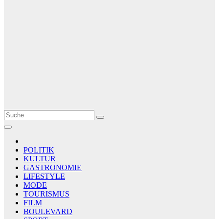
Le Matin
AGENCE DE PRESSE
POLITIK
KULTUR
GASTRONOMIE
LIFESTYLE
MODE
TOURISMUS
FILM
BOULEVARD