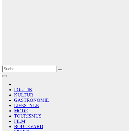
Le Matin
AGENCE DE PRESSE
POLITIK
KULTUR
GASTRONOMIE
LIFESTYLE
MODE
TOURISMUS
FILM
BOULEVARD