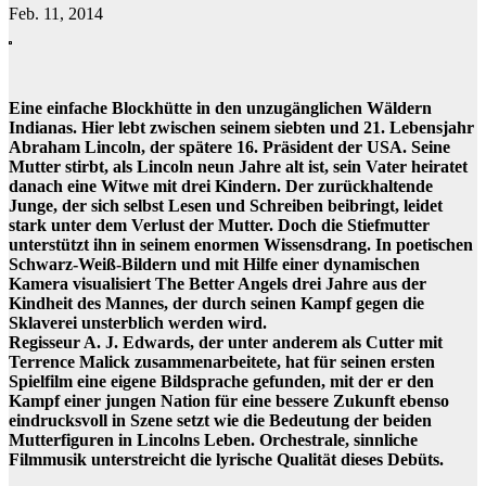
Feb. 11, 2014
Eine einfache Blockhütte in den unzugänglichen Wäldern
Indianas. Hier lebt zwischen seinem siebten und 21. Lebensjahr
Abraham Lincoln, der spätere 16. Präsident der USA. Seine
Mutter stirbt, als Lincoln neun Jahre alt ist, sein Vater heiratet
danach eine Witwe mit drei Kindern. Der zurückhaltende
Junge, der sich selbst Lesen und Schreiben beibringt, leidet
stark unter dem Verlust der Mutter. Doch die Stiefmutter
unterstützt ihn in seinem enormen Wissensdrang. In poetischen
Schwarz-Weiß-Bildern und mit Hilfe einer dynamischen
Kamera visualisiert The Better Angels drei Jahre aus der
Kindheit des Mannes, der durch seinen Kampf gegen die
Sklaverei unsterblich werden wird.
Regisseur A. J. Edwards, der unter anderem als Cutter mit
Terrence Malick zusammenarbeitete, hat für seinen ersten
Spielfilm eine eigene Bildsprache gefunden, mit der er den
Kampf einer jungen Nation für eine bessere Zukunft ebenso
eindrucksvoll in Szene setzt wie die Bedeutung der beiden
Mutterfiguren in Lincolns Leben. Orchestrale, sinnliche
Filmmusik unterstreicht die lyrische Qualität dieses Debüts.