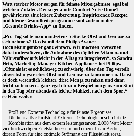
Watt starker Motor sorgen für feinste Mixergebnisse, egal bei
welchen Zutaten. Der sogenannte Comfort Noise Dome1
gewährleistet eine leisere Zubereitung. Inspirierende Rezepte
und kleine Gesundheitsprogramme sind zudem in der
„Gesunde Drinks-App“ zu finden.
„Pro Tag sollte man mindestens 5 Stücke Obst und Gemüse zu
sich nehmen.2 Das ist mit dem Philips Avance
Hochleistungsmixer ganz einfach. Wir möchten Menschen
dabei unterstützen, die Aufnahme des täglichen Vitamin- und
Nährstoffbedarfs leicht in den Alltag zu integrieren“, so Sandra
Hein, Marketing Manager Kitchen Appliances bei Philips.
„Oftmals ist es schlichtweg zu schwierig, über den Tag verteilt
abwechslungsreiches Obst und Gemüse zu konsumieren. Da ist
es doch wesentlich leichter, diese Menge zu mixen und dann
leicht zu trinken – ganz egal ob zum Beispiel morgens zum Start
in den Tag oder abends als leichte Mahlzeit nach dem Sport“,
so Hein weiter.
ProBlend Extreme Technologie für feinste Ergebnisse
Die innovative ProBlend Extreme Technologie beschreibt die
Kombination aus dem extrem leistungsstarken 2.000 Watt Motor,
vier hochwertigen Edelstahlmessern und einem Tritan Becher,
dessen Form für eine optimale Strömung der Flüssigkeit sorgt.