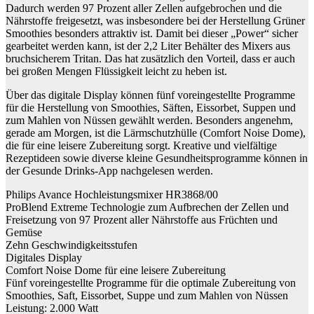
Dadurch werden 97 Prozent aller Zellen aufgebrochen und die
Nährstoffe freigesetzt, was insbesondere bei der Herstellung Grüner
Smoothies besonders attraktiv ist. Damit bei dieser „Power“ sicher
gearbeitet werden kann, ist der 2,2 Liter Behälter des Mixers aus
bruchsicherem Tritan. Das hat zusätzlich den Vorteil, dass er auch
bei großen Mengen Flüssigkeit leicht zu heben ist.
Über das digitale Display können fünf voreingestellte Programme
für die Herstellung von Smoothies, Säften, Eissorbet, Suppen und
zum Mahlen von Nüssen gewählt werden. Besonders angenehm,
gerade am Morgen, ist die Lärmschutzhülle (Comfort Noise Dome),
die für eine leisere Zubereitung sorgt. Kreative und vielfältige
Rezeptideen sowie diverse kleine Gesundheitsprogramme können in
der Gesunde Drinks-App nachgelesen werden.
Philips Avance Hochleistungsmixer HR3868/00
ProBlend Extreme Technologie zum Aufbrechen der Zellen und
Freisetzung von 97 Prozent aller Nährstoffe aus Früchten und
Gemüse
Zehn Geschwindigkeitsstufen
Digitales Display
Comfort Noise Dome für eine leisere Zubereitung
Fünf voreingestellte Programme für die optimale Zubereitung von
Smoothies, Saft, Eissorbet, Suppe und zum Mahlen von Nüssen
Leistung: 2.000 Watt