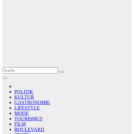
Le Matin
AGENCE DE PRESSE
POLITIK
KULTUR
GASTRONOMIE
LIFESTYLE
MODE
TOURISMUS
FILM
BOULEVARD