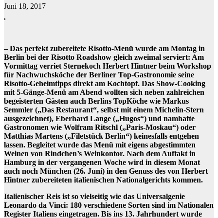
Juni 18, 2017
– Das perfekt zubereitete Risotto-Menü wurde am Montag in
Berlin bei der Risotto Roadshow gleich zweimal serviert: Am
Vormittag verriet Sternekoch Herbert Hintner beim Workshop
für Nachwuchsköche der Berliner Top-Gastronomie seine
Risotto-Geheimtipps direkt am Kochtopf. Das Show-Cooking
mit 5-Gänge-Menü am Abend wollten sich neben zahlreichen
begeisterten Gästen auch Berlins TopKöche wie Markus
Semmler („Das Restaurant“, selbst mit einem Michelin-Stern
ausgezeichnet), Eberhard Lange („Hugos“) und namhafte
Gastronomen wie Wolfram Ritschl („Paris-Moskau“) oder
Matthias Martens („Filetstück Berlin“) keinesfalls entgehen
lassen. Begleitet wurde das Menü mit eigens abgestimmten
Weinen von Rindchen’s Weinkontor. Nach dem Auftakt in
Hamburg in der vergangenen Woche wird in diesem Monat
auch noch München (26. Juni) in den Genuss des von Herbert
Hintner zubereiteten italienischen Nationalgerichts kommen.
Italienischer Reis ist so vielseitig wie das Universalgenie
Leonardo da Vinci: 180 verschiedene Sorten sind im Nationalen
Register Italiens eingetragen. Bis ins 13. Jahrhundert wurde