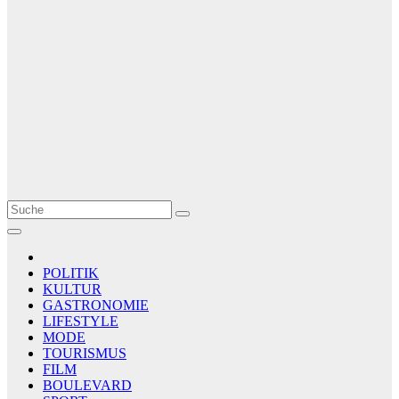
Le Matin
AGENCE DE PRESSE
POLITIK
KULTUR
GASTRONOMIE
LIFESTYLE
MODE
TOURISMUS
FILM
BOULEVARD