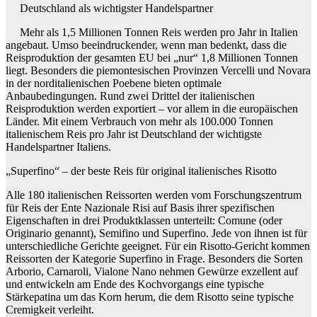
Deutschland als wichtigster Handelspartner
Mehr als 1,5 Millionen Tonnen Reis werden pro Jahr in Italien
angebaut. Umso beeindruckender, wenn man bedenkt, dass die
Reisproduktion der gesamten EU bei „nur“ 1,8 Millionen Tonnen
liegt. Besonders die piemontesischen Provinzen Vercelli und Novara
in der norditalienischen Poebene bieten optimale
Anbaubedingungen. Rund zwei Drittel der italienischen
Reisproduktion werden exportiert – vor allem in die europäischen
Länder. Mit einem Verbrauch von mehr als 100.000 Tonnen
italienischem Reis pro Jahr ist Deutschland der wichtigste
Handelspartner Italiens.
„Superfino“ – der beste Reis für original italienisches Risotto
Alle 180 italienischen Reissorten werden vom Forschungszentrum
für Reis der Ente Nazionale Risi auf Basis ihrer spezifischen
Eigenschaften in drei Produktklassen unterteilt: Comune (oder
Originario genannt), Semifino und Superfino. Jede von ihnen ist für
unterschiedliche Gerichte geeignet. Für ein Risotto-Gericht kommen
Reissorten der Kategorie Superfino in Frage. Besonders die Sorten
Arborio, Carnaroli, Vialone Nano nehmen Gewürze exzellent auf
und entwickeln am Ende des Kochvorgangs eine typische
Stärkepatina um das Korn herum, die dem Risotto seine typische
Cremigkeit verleiht.