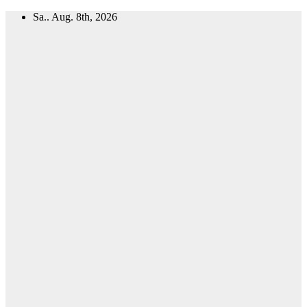
Zum
Sa.. Aug. 8th, 2026
Inhalt
springen