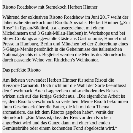
Risotto Roadshow mit Sternekoch Herbert Hintner
Während der exklusiven Risotto Roadshow im Juni 2017 weiht der
italienische Sternekoch und Risotto-Spezialist Herbert Hintner („Zur
Rose“ in Eppan/Südtirol, u.a. ausgezeichnet mit einem
Michelinstern und 3 Gault-Millau-Hauben) in Workshops und bei
Show-Cookings ausgewählte Gäste aus Gastronomie, Handel und
Presse in Hamburg, Berlin und München bei der Zubereitung eines
5-Gänge-Menüs persönlich in die Geheimnisse des italienischen
Nationalgerichts ein. Begleitet werden die Menüs des Sternekochs
durch passende Weine von Rindchen’s Weinkontor.
Das perfekte Risotto
Am liebsten verwendet Herbert Hintner für seine Risotti die
Reissorte Carnaroli. Doch nicht nur die Wahl der Sorte beeinflusst
den Geschmack: Auch Lagerzeiten und -methoden des Reises
wirken sich auf das fertige Gericht aus. „Die eigentliche Arbeit ist
es, dem Risotto Geschmack zu verleihen. Meine Risotti bekommen
ihren Geschmack über die Butter, die ich mit dem Thema
aromatisiere, das ich dem Risotto gegeben habe“, verrät der
Sternekoch. „Ein Muss ist, dass der Reis vor dem Kochen
angeröstet wird und das Ganze dann mit einer kochenden
Gemüsebrühe oder einem kochenden Fond abgelöscht wird.“