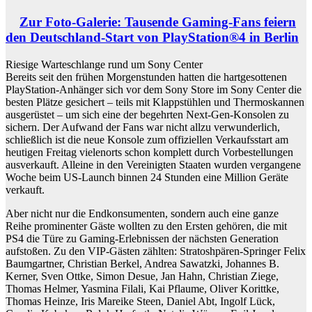
Zur Foto-Galerie: Tausende Gaming-Fans feiern
den Deutschland-Start von PlayStation®4 in Berlin
Riesige Warteschlange rund um Sony Center
Bereits seit den frühen Morgenstunden hatten die hartgesottenen
PlayStation-Anhänger sich vor dem Sony Store im Sony Center die
besten Plätze gesichert – teils mit Klappstühlen und Thermoskannen
ausgerüstet – um sich eine der begehrten Next-Gen-Konsolen zu
sichern. Der Aufwand der Fans war nicht allzu verwunderlich,
schließlich ist die neue Konsole zum offiziellen Verkaufsstart am
heutigen Freitag vielenorts schon komplett durch Vorbestellungen
ausverkauft. Alleine in den Vereinigten Staaten wurden vergangene
Woche beim US-Launch binnen 24 Stunden eine Million Geräte
verkauft.
Aber nicht nur die Endkonsumenten, sondern auch eine ganze
Reihe prominenter Gäste wollten zu den Ersten gehören, die mit
PS4 die Türe zu Gaming-Erlebnissen der nächsten Generation
aufstoßen. Zu den VIP-Gästen zählten: Stratoshpären-Springer Felix
Baumgartner, Christian Berkel, Andrea Sawatzki, Johannes B.
Kerner, Sven Ottke, Simon Desue, Jan Hahn, Christian Ziege,
Thomas Helmer, Yasmina Filali, Kai Pflaume, Oliver Korittke,
Thomas Heinze, Iris Mareike Steen, Daniel Abt, Ingolf Lück,