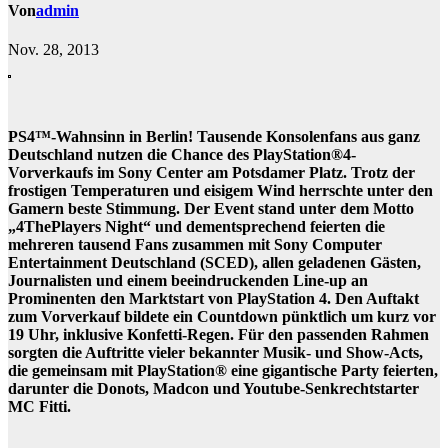
Von
admin
Nov. 28, 2013
PS4™-Wahnsinn in Berlin! Tausende Konsolenfans aus ganz
Deutschland nutzen die Chance des PlayStation®4-
Vorverkaufs im Sony Center am Potsdamer Platz. Trotz der
frostigen Temperaturen und eisigem Wind herrschte unter den
Gamern beste Stimmung. Der Event stand unter dem Motto
„4ThePlayers Night“ und dementsprechend feierten die
mehreren tausend Fans zusammen mit Sony Computer
Entertainment Deutschland (SCED), allen geladenen Gästen,
Journalisten und einem beeindruckenden Line-up an
Prominenten den Marktstart von PlayStation 4. Den Auftakt
zum Vorverkauf bildete ein Countdown pünktlich um kurz vor
19 Uhr, inklusive Konfetti-Regen. Für den passenden Rahmen
sorgten die Auftritte vieler bekannter Musik- und Show-Acts,
die gemeinsam mit PlayStation® eine gigantische Party feierten,
darunter die Donots, Madcon und Youtube-Senkrechtstarter
MC Fitti.