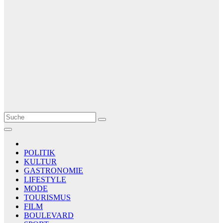
Le Matin
AGENCE DE PRESSE
POLITIK
KULTUR
GASTRONOMIE
LIFESTYLE
MODE
TOURISMUS
FILM
BOULEVARD