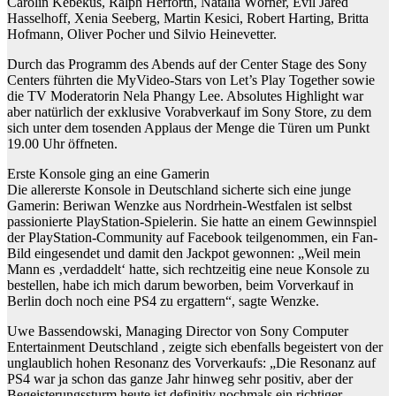
Carolin Kebekus, Ralph Herforth, Natalia Wörner, Evil Jared
Hasselhoff, Xenia Seeberg, Martin Kesici, Robert Harting, Britta
Hofmann, Oliver Pocher und Silvio Heinevetter.
Durch das Programm des Abends auf der Center Stage des Sony
Centers führten die MyVideo-Stars von Let’s Play Together sowie
die TV Moderatorin Nela Phangy Lee. Absolutes Highlight war
aber natürlich der exklusive Vorabverkauf im Sony Store, zu dem
sich unter dem tosenden Applaus der Menge die Türen um Punkt
19.00 Uhr öffneten.
Erste Konsole ging an eine Gamerin
Die allererste Konsole in Deutschland sicherte sich eine junge
Gamerin: Beriwan Wenzke aus Nordrhein-Westfalen ist selbst
passionierte PlayStation-Spielerin. Sie hatte an einem Gewinnspiel
der PlayStation-Community auf Facebook teilgenommen, ein Fan-
Bild eingesendet und damit den Jackpot gewonnen: „Weil mein
Mann es ‚verdaddelt‘ hatte, sich rechtzeitig eine neue Konsole zu
bestellen, habe ich mich darum beworben, beim Vorverkauf in
Berlin doch noch eine PS4 zu ergattern“, sagte Wenzke.
Uwe Bassendowski, Managing Director von Sony Computer
Entertainment Deutschland , zeigte sich ebenfalls begeistert von der
unglaublich hohen Resonanz des Vorverkaufs: „Die Resonanz auf
PS4 war ja schon das ganze Jahr hinweg sehr positiv, aber der
Begeisterungssturm heute ist definitiv nochmals ein richtiger