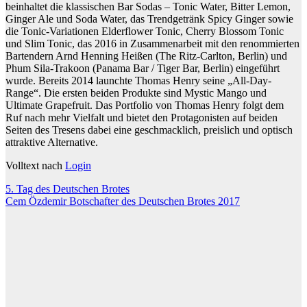
beinhaltet die klassischen Bar Sodas – Tonic Water, Bitter Lemon,
Ginger Ale und Soda Water, das Trendgetränk Spicy Ginger sowie
die Tonic-Variationen Elderflower Tonic, Cherry Blossom Tonic
und Slim Tonic, das 2016 in Zusammenarbeit mit den renommierten
Bartendern Arnd Henning Heißen (The Ritz-Carlton, Berlin) und
Phum Sila-Trakoon (Panama Bar / Tiger Bar, Berlin) eingeführt
wurde. Bereits 2014 launchte Thomas Henry seine „All-Day-
Range“. Die ersten beiden Produkte sind Mystic Mango und
Ultimate Grapefruit. Das Portfolio von Thomas Henry folgt dem
Ruf nach mehr Vielfalt und bietet den Protagonisten auf beiden
Seiten des Tresens dabei eine geschmacklich, preislich und optisch
attraktive Alternative.
Volltext nach
Login
Beitragsnavigation
5. Tag des Deutschen Brotes
Cem Özdemir Botschafter des Deutschen Brotes 2017