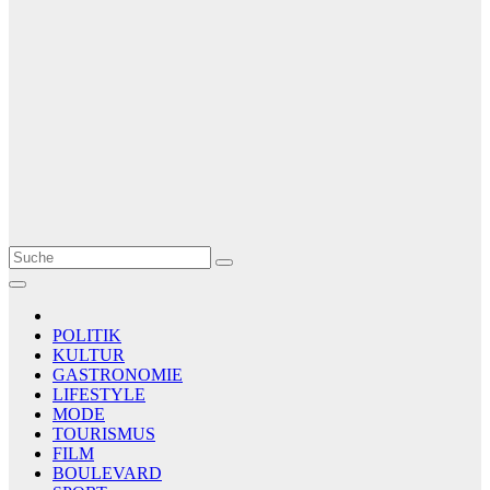
Le Matin
AGENCE DE PRESSE
POLITIK
KULTUR
GASTRONOMIE
LIFESTYLE
MODE
TOURISMUS
FILM
BOULEVARD