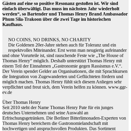
Gästen auf eine so positive Resonanz gestoßen ist. Wir sind
einfach überwältigt. Das muss im nächsten Jahr wiederholt
werden“, so Bartender und Thomas Henry Brand Ambassador
Phum Sila-Trakoon über die zwei Tage im historischen
Kaufhaus.
NO COINS, NO DRINKS, NO CHARITY
Die Goldenen 20er-Jahre stehen auch für Toleranz und ein
respektvolles Miteinander. Erst wenn man neugierig aufeinander
und ohne Vorurteile ist, sind rauschende Feste wie „The House of
Thomas Henry“ möglich. Deshalb unterstützt Thomas Henry mit
einem Teil der Einnahmen „Gastronomie gegen Rassismus e.V.“.
Der Verein spendet Gelder an Organisationen, die mit Sprachkursen
die Integration von Zugewanderten und Geflüchteten fördern und
möglich machen. Thomas Henry fühlt sich diesem Anliegen sehr
verpflichtet und freut sich, dem Verein helfen zu können. www.ggr-
ev.de
Über Thomas Henry
Seit 2010 steht der Name Thomas Henry Pate für ein junges
deutsches Unternehmen und seine Auswahl an
Erfrischungsgetränken. Die Berliner Bitterlimonaden-Experten von
Thomas Henry bereichern die Gastronomielandschaft mit
hochwertigen und anspruchsvollen Produkten. Das Sortiment