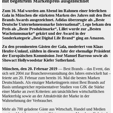
mit begehrtem Markenpreis ausgezeichnet
Zum 16. Mal wurden am Abend im Rahmen einer feierlichen
Gala in München die stärksten Marken des Jahres mit den Best
Brands Awards ausgezeichnet. Adidas überzeugte als „Beste
Deutsche Unternehmensmarke International“, Lego bekam den
Preis als „Beste Produktmarke“, Lillet wurde zur „Besten
Wachstumsmarke“ gekürt und der Award in der
Sonderkategorie „Best Digital Life Brand“ ging an Amazon.
Zu den prominenten Gästen der Gala, moderiert von Klaas
Heufer-Umlauf, zählten in diesem Jahr der ehemalige Präsident
der Europäischen Kommission José Manuel Barroso sowie als
Showact Hollywoodstar Kiefer Sutherland.
München, den 20. Februar 2019
— Best Brands – das Event, das
sich seit 2004 zur Branchenveranstaltung des Jahres entwickelt hat –
feierte am 20. Februar zum bereits 16. Mal die besten Marken
Deutschlands. Als einziger Marketingpreis misst Best Brands auf
Basis umfangreicher repräsentativer Studien von GfK die Stärke
einer Marke an zwei Kriterien: am tatsächlichen wirtschaftlichen
Markterfolg sowie an der Attraktivität der Marke in der
Wahrnehmung der Verbraucher.
Mehr als 700 geladene Gäste aus Wirtschaft, Handel und Medien