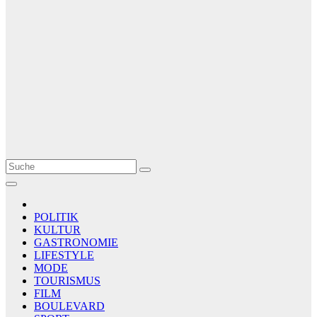
Le Matin
AGENCE DE PRESSE
POLITIK
KULTUR
GASTRONOMIE
LIFESTYLE
MODE
TOURISMUS
FILM
BOULEVARD