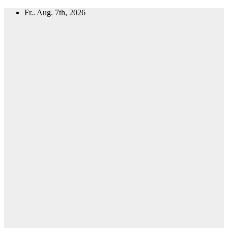
Zum
Fr.. Aug. 7th, 2026
Inhalt
springen