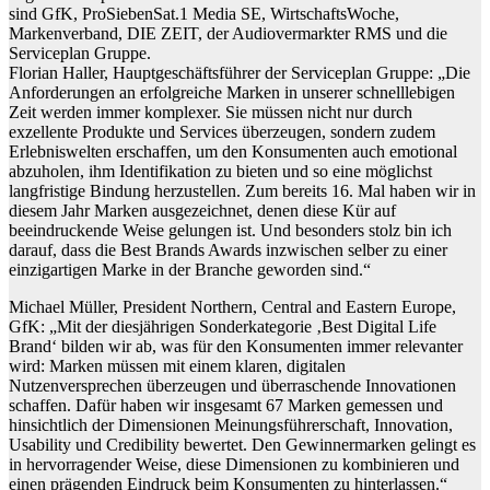
sind GfK, ProSiebenSat.1 Media SE, WirtschaftsWoche,
Markenverband, DIE ZEIT, der Audiovermarkter RMS und die
Serviceplan Gruppe.
Florian Haller, Hauptgeschäftsführer der Serviceplan Gruppe: „Die
Anforderungen an erfolgreiche Marken in unserer schnelllebigen
Zeit werden immer komplexer. Sie müssen nicht nur durch
exzellente Produkte und Services überzeugen, sondern zudem
Erlebniswelten erschaffen, um den Konsumenten auch emotional
abzuholen, ihm Identifikation zu bieten und so eine möglichst
langfristige Bindung herzustellen. Zum bereits 16. Mal haben wir in
diesem Jahr Marken ausgezeichnet, denen diese Kür auf
beeindruckende Weise gelungen ist. Und besonders stolz bin ich
darauf, dass die Best Brands Awards inzwischen selber zu einer
einzigartigen Marke in der Branche geworden sind.“
Michael Müller, President Northern, Central and Eastern Europe,
GfK: „Mit der diesjährigen Sonderkategorie ‚Best Digital Life
Brand‘ bilden wir ab, was für den Konsumenten immer relevanter
wird: Marken müssen mit einem klaren, digitalen
Nutzenversprechen überzeugen und überraschende Innovationen
schaffen. Dafür haben wir insgesamt 67 Marken gemessen und
hinsichtlich der Dimensionen Meinungsführerschaft, Innovation,
Usability und Credibility bewertet. Den Gewinnermarken gelingt es
in hervorragender Weise, diese Dimensionen zu kombinieren und
einen prägenden Eindruck beim Konsumenten zu hinterlassen.“