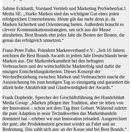
Sabine Eckhardt, Vorstand Vertrieb und Marketing ProSiebenSat.1
Media SE: „Starke Marken sind das wichtigste Gut eines jeden
erfolgreichen Unternehmens. Heute gilt das mehr denn je, da
Marken Sicherheit und Orientierung bieten. Außerdem braucht es
clevere Kommunikationsstrategien, um sich aus der Masse
abzuheben. Best Brands ehrt jedes Jahr die Besten der Besten, die
genau das erfolgreich umsetzen.“
Franz-Peter Falke, Präsident Markenverband e.V.: „Seit 16 Jahren
zeichnen die Best Brands Awards in jedem Jahr Deutschlands beste
Marken aus. Die Markenbekanntheit bei den befragten
Verbrauchern und der wirtschaftliche Markterfolg sind dafür die
einzigen Entscheidungskriterien. Dieses Konzept der
Wechselbeziehung zwischen Marken und Verbrauchern macht die
Auszeichnung bis zum heutigen Tag so einzigartig und garantiert die
allzeit hohe Attraktivität und Glaubwürdigkeit der Awards.“
Frank Dopheide, Sprecher der Geschäftsführung der Handelsblatt
Media Group: „Marken pflegen ihre Tradition, aber sie leben von
der Innovation – schon seit dem Tag ihrer Geburt. Während zuletzt
die pure Adaption in neue Technikwelten das Markenhandeln
dominiert hat – erleben wir nun Innovation reloaded. Ausgerechnet
der gute, alte Produktnutzen gewinnt wieder an Fahrt und an
Bedeutung. Das zahlt sich aus: an der Kasse und bei Best Brands.“