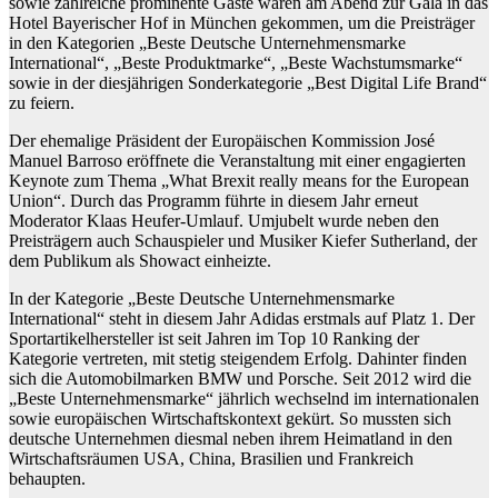
sowie zahlreiche prominente Gäste waren am Abend zur Gala in das
Hotel Bayerischer Hof in München gekommen, um die Preisträger
in den Kategorien „Beste Deutsche Unternehmensmarke
International“, „Beste Produktmarke“, „Beste Wachstumsmarke“
sowie in der diesjährigen Sonderkategorie „Best Digital Life Brand“
zu feiern.
Der ehemalige Präsident der Europäischen Kommission José
Manuel Barroso eröffnete die Veranstaltung mit einer engagierten
Keynote zum Thema „What Brexit really means for the European
Union“. Durch das Programm führte in diesem Jahr erneut
Moderator Klaas Heufer-Umlauf. Umjubelt wurde neben den
Preisträgern auch Schauspieler und Musiker Kiefer Sutherland, der
dem Publikum als Showact einheizte.
In der Kategorie „Beste Deutsche Unternehmensmarke
International“ steht in diesem Jahr Adidas erstmals auf Platz 1. Der
Sportartikelhersteller ist seit Jahren im Top 10 Ranking der
Kategorie vertreten, mit stetig steigendem Erfolg. Dahinter finden
sich die Automobilmarken BMW und Porsche. Seit 2012 wird die
„Beste Unternehmensmarke“ jährlich wechselnd im internationalen
sowie europäischen Wirtschaftskontext gekürt. So mussten sich
deutsche Unternehmen diesmal neben ihrem Heimatland in den
Wirtschaftsräumen USA, China, Brasilien und Frankreich
behaupten.