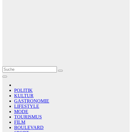
Le Matin
AGENCE DE PRESSE
POLITIK
KULTUR
GASTRONOMIE
LIFESTYLE
MODE
TOURISMUS
FILM
BOULEVARD