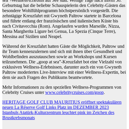
sea”-Wellness-Erlebnis auf See statt. Wenige Tage nach ihrem 50.
Geburtstag hat die beliebte Schauspielerin den Celebrity-Gästen das
besondere Wohlfühlprogramm höchstpersönlich vorgestellt. Die
zehntägige Kreuzfahrt mit Gwyneth Paltrow startete in Barcelona
und führte entlang der französischen und italienischen Küste bis
nach Civitavecchia (Rom). Angelaufen wurden Marseille, Nizza,
Santa Margherita Ligure bei Genua, La Spezia (Cinque Terre),
Messina auf Sizilien und Neapel.
Während der Kreuzfahrt hatten Gäste die Möglichkeit, Paltrow und
ihr Team kennenzulernen und sich mit ihnen über Gesundheit und
Wohlbefinden auszutauschen sowie an Workshops und Kursen
teilzunehmen. Die „goop at sea”-Kreuzfahrt bot eine Vielzahl von
exklusiven Wellness-Erlebnissen, darunter auch ein von Gwyneth
Paltrow moderiertes Live-Interview mit einer Wellness-Expertin, bei
dem sie auch Fragen des Publikums beantwortete.
Mehr Informationen zu den speziellen Wellness-Programmen von
Celebrity Cruises unter
www.celebritycruises.com/goop
.
Beitragsnavigation
HERITAGE GOLF CLUB MAURITIUS eröffnet spektakulären
neuen La Réserve Golf Links Platz im DEZEMBER 2023
Istanbuls Atatürk-Kulturzentrum leuchtet pink im Zeichen des
Brustkrebsmonats