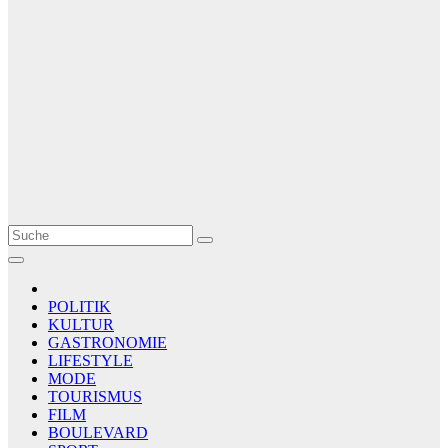
Le Matin
AGENCE DE PRESSE
POLITIK
KULTUR
GASTRONOMIE
LIFESTYLE
MODE
TOURISMUS
FILM
BOULEVARD