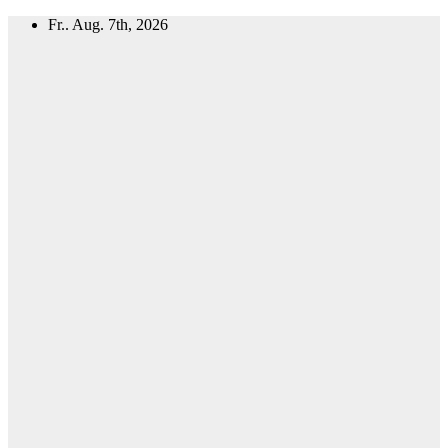
Zum
Fr.. Aug. 7th, 2026
Inhalt
springen