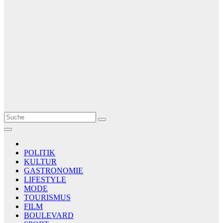
Le Matin
AGENCE DE PRESSE
POLITIK
KULTUR
GASTRONOMIE
LIFESTYLE
MODE
TOURISMUS
FILM
BOULEVARD