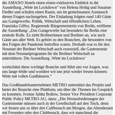
die AMANO Hotels einen ersten exklusiven Einblick in die
Ausstellung „Wirte im Lockdown“ von Helena Heilig und Susanne
Fiedler und schufen einen Raum, um im gemeinsamen Austausch
diesen Fragen nachzugehen. Der Einladung folgten rund 140 Gäste
aus Gastgewerbe, Politik, Wirtschaft und öffentli
chem Leben.
Franziska Giffey, Regierende Bürgermeisterin von Berlin, eröff
nete
die Ausstellung: „Das Gastgewerbe hat besonders für Berlin eine
zent
rale Rolle. Es zieht Berlinerinnen und Berliner an, wie auch
Gäste aus aller Welt. Es gehört zu den Branchen, die besonders von
den Folgen der Pande
mie betroffen waren. Deshalb war es für den
Neustart der Berliner Wirt
schaft auch essenziell, die Gastronomie
mit dem Neustartprogramm für die Berliner Wirtschaft zu
unterstützen. Die Ausstellung ‚Wirte im Lockdown‘
wertschätzt diese wichtige Branche und führt uns vor Augen, was
uns lange fehlte und worüber wir uns jetzt wieder freuen können:
Wirte mit vollen Gasthäusern.“
Das Großhandelsunternehmen METRO unterstützt das Projekt und
bietet der Branche eine Plattform, um über die Themen ins Gespräch
zu kommen. Ivonne Julitta Bollow, Senior Vice President Corporate
Public Policy METRO AG, dazu: „Die Herausforderungen der
Gastronomie müssen auch in der Ge
sellschaft auf den Tisch, denn
wir freuen uns so über den Cafébesuch am Morgen, das Abendessen
mit Freunden oder den Clubbesuch, dass wir manchmal die