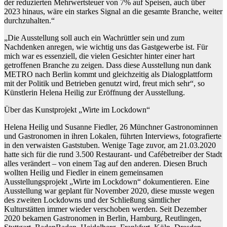
der reduzierten Mehrwertsteuer von 7% auf Speisen, auch über
2023 hinaus, wäre ein star
kes Signal an die gesamte Branche, weiter
durchzuhalten.“
„Die Ausstellung soll auch ein Wachrüttler sein und zum
Nachdenken anre
gen, wie wichtig uns das Gastgewerbe ist. Für
mich war es essenziell, die vielen Gesichter hinter einer hart
getroffenen Branche zu zeigen. Dass diese Ausstellung nun dank
METRO nach Berlin kommt und gleichzeitig als Dialog
plattform
mit der Politik und Betrieben genutzt wird, freut mich sehr“, so
Künstlerin Helena Heilig zur Eröffnung der Ausstellung.
Über das Kunstprojekt „Wirte im Lockdown“
Helena Heilig und Susanne Fiedler, 26 Münchner Gastronominnen
und Gastronomen in ih
ren Lokalen, führten Interviews, fotografierte
in den verwaisten Gaststuben. Wenige Tage zuvor, am 21.03.2020
hatte sich für die rund 3.500 Restaurant- und Cafébetreiber der Stadt
alles verändert – von einem Tag auf den anderen. Diesen Bruch
wollten Heilig und Fiedler in einem gemeinsamen
Ausstellungsprojekt „Wirte im Lockdown“ dokumentieren. Eine
Ausstellung war geplant für November 2020, diese musste wegen
des zweiten Lock
downs und der Schließung sämtlicher
Kulturstätten immer wieder verschoben werden. Seit Dezember
2020 bekamen Gastronomen in Berlin, Hamburg, Reutlingen,