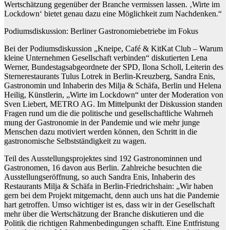
Wertschätzung gegenüber der Branche vermissen lassen. ‚Wirte im
Lockdown‘ bietet genau dazu eine Möglichkeit zum Nachdenken.“
Podiumsdiskussion: Berliner Gastronomiebetriebe im Fokus
Bei der Podiumsdiskussion „Kneipe, Café & KitKat Club – Warum
kleine Un
ternehmen Gesellschaft verbinden“ diskutierten Lena
Werner, Bundestags
abgeordnete der SPD, Ilona Scholl, Leiterin des
Sternerestaurants Tulus Lot
rek in Berlin-Kreuzberg, Sandra Enis,
Gastronomin und Inhaberin des Milja & Schäfa, Berlin und Helena
Heilig, Künstlerin, „Wirte im Lockdown“ unter der Moderation von
Sven Liebert, METRO AG. Im Mittelpunkt der Diskussion standen
Fragen rund um die die politische und gesellschaftliche Wahrneh
mung der Gastronomie in der Pandemie und wie mehr junge
Menschen dazu motiviert werden können, den Schritt in die
gastronomische Selbstständig
keit zu wagen.
Teil des Ausstellungsprojektes sind 192 Gastronominnen und
Gastronomen, 16 davon aus Berlin. Zahlreiche besuchten die
Ausstellungseröffnung, so auch Sandra Enis, Inhaberin des
Restaurants Milja & Schäfa in Berlin-Fried
richshain: „Wir haben
gern bei dem Projekt mitgemacht, denn auch uns hat die Pandemie
hart getroffen. Umso wichtiger ist es, dass wir in der Gesell
schaft
mehr über die Wertschätzung der Branche diskutieren und die
Politik die richtigen Rahmenbedingungen schafft. Eine Entfristung