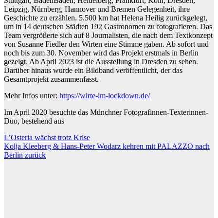
Stuttgart, Baden
Baden, Heidelberg, Frankfurt, Köln, Dresden,
Leipzig, Nürnberg, Hannover und Bremen Gelegenheit, ihre
Geschichte zu erzählen. 5.500 km hat Helena Heilig zurückgelegt,
um in 14 deutschen Städten 192 Gastronomen zu fotografieren. Das
Team vergrößerte sich auf 8 Journalisten, die nach dem Textkonzept
von Susanne Fiedler den Wirten eine Stimme ga
ben. Ab sofort und
noch bis zum 30. November wird das Projekt erstmals in Berlin
gezeigt. Ab April 2023 ist die Ausstellung in Dresden zu sehen.
Darüber hinaus wurde ein Bildband veröffentlicht, der das
Gesamtprojekt zusammenfasst.
Mehr Infos unter:
https://wirte-im-lockdown.de/
Im April 2020 besuchte das Münchner Fotografinnen-Texterinnen-
Duo, bestehend aus
Beitragsnavigation
L’Osteria wächst trotz Krise
Kolja Kleeberg & Hans-Peter Wodarz kehren mit PALAZZO nach
Berlin zurück