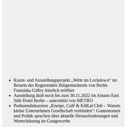
Kunst- und Ausstellungsprojekt „Wirte im Lockdown“ im
Beisein der Regie
renden Bürgermeisterin von Berlin
Franziska Giffey feierlich eröffnet
Ausstellung läuft noch bis zum 30.11.2022 im Amano East
Side Hotel Ber
lin – unterstützt von METRO
Podiumsdiskussion „Kneipe, Café & KitKat Club – Warum
kleine Unterneh
men Gesellschaft verbinden“: Gastronomen
und Politik sprachen über ak
tuelle Herausforderungen und
Wertschätzung im Gastgewerbe