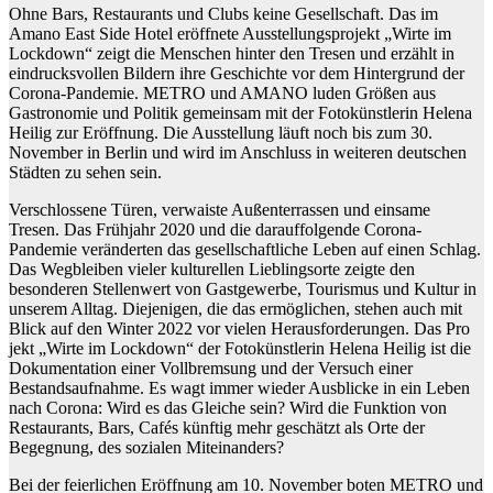
Ohne Bars, Restaurants und Clubs keine Gesellschaft. Das im
Amano East Side Hotel eröffnete Ausstellungspro
jekt „Wirte im
Lockdown“ zeigt die Menschen hinter den Tresen und erzählt in
eindrucksvollen Bildern ihre Geschichte vor dem Hintergrund der
Corona-Pandemie. METRO und AMANO luden Größen aus
Gastro
nomie und Politik gemeinsam mit der Fotokünstlerin Helena
Heilig zur Eröffnung. Die Ausstellung läuft noch bis zum 30.
November in Berlin und wird im Anschluss in weiteren deutschen
Städten zu sehen sein.
Verschlossene Türen, verwaiste Außenterrassen und einsame
Tresen. Das Frühjahr 2020 und die darauffolgende Corona-
Pandemie veränderten das gesellschaftliche Leben auf einen Schlag.
Das Wegbleiben vieler kulturellen Lieblingsorte zeigte den
besonderen Stellenwert von Gastgewerbe, Touris
mus und Kultur in
unserem Alltag. Diejenigen, die das ermöglichen, stehen auch mit
Blick auf den Winter 2022 vor vielen Herausforderungen. Das Pro
jekt „Wirte im Lockdown“ der Fotokünstlerin Helena Heilig ist die
Dokumen
tation einer Vollbremsung und der Versuch einer
Bestandsaufnahme. Es wagt immer wieder Ausblicke in ein Leben
nach Corona: Wird es das Gleiche sein? Wird die Funktion von
Restaurants, Bars, Cafés künftig mehr geschätzt als Orte der
Begegnung, des sozialen Miteinanders?
Bei der feierlichen Eröffnung am 10. November boten METRO und