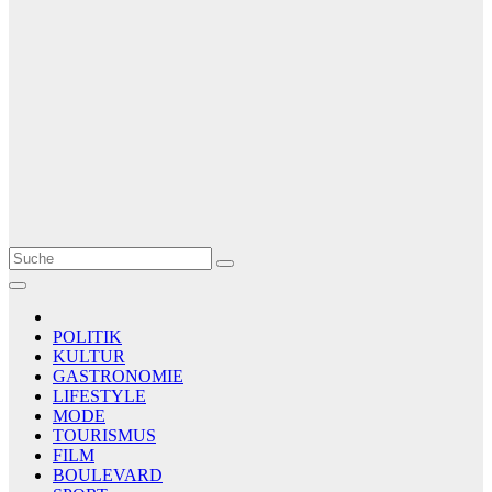
Le Matin
AGENCE DE PRESSE
POLITIK
KULTUR
GASTRONOMIE
LIFESTYLE
MODE
TOURISMUS
FILM
BOULEVARD