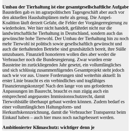
Umbau der Tierhaltung ist eine gesamtgesellschaftliche Aufgabe
Baustellen gab es im agrarpolitischen Tagesgeschäft aber auch vor
den aktuellen Haushaltsplänen mehr als genug. Die Ampel-
Koalition läuft derzeit Gefahr, die Fehler der Vorgängerregierung zu
wiederholen. Wer hier nicht handelt, gefährdet nicht nur die
landwirtschaftliche Tierhaltung in Deutschland, sondern auch das
gewünschte hohe Tierwohl. Der Umbau der Tierhaltung hin zu noch
mehr Tierwohl ist politisch sowie gesellschaftlich gewünscht und
auch die tierhaltenden Betriebe sind grundsätzlich bereit, ihre Ställe
umzubauen. Finanziell honorieren wollen dies aber weder die
Verbraucher noch die Bundesregierung. Zwar wurden erste
Bausteine im zurückliegenden Jahr gesetzt, ein vollumfängliches
und sich schlüssig zusammenfügendes Gesamtprojekt steht jedoch
nach wie vor aus. Unsere Forderungen sind weiterhin aktuell: In
erster Linie braucht es ein verbindliches und tragfähiges
Finanzierungskonzept! Nach den lange von uns geforderten
Anpassungen im Baurecht, braucht es nun zügig auch ein
entsprechend angepasstes Immissionsschutzrecht, damit
Tierwohlställe überhaupt gebaut werden können. Zudem bedarf es
einer vollumfänglichen Haltungsform- und
Herkunftskennzeichnung, damit die Verbraucher Transparenz beim
Einkauf haben – auch hier muss noch nachgebessert werden.
Ambitionierter Klimaschutz: wichtiger denn je