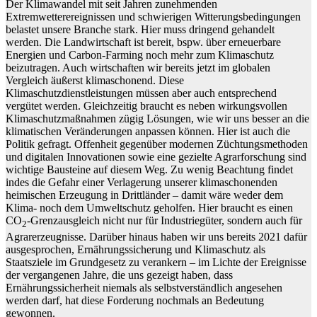
Der Klimawandel mit seit Jahren zunehmenden
Extremwetterereignissen und schwierigen Witterungsbedingungen
belastet unsere Branche stark. Hier muss dringend gehandelt
werden. Die Landwirtschaft ist bereit, bspw. über erneuerbare
Energien und Carbon-Farming noch mehr zum Klimaschutz
beizutragen. Auch wirtschaften wir bereits jetzt im globalen
Vergleich äußerst klimaschonend. Diese
Klimaschutzdienstleistungen müssen aber auch entsprechend
vergütet werden. Gleichzeitig braucht es neben wirkungsvollen
Klimaschutzmaßnahmen zügig Lösungen, wie wir uns besser an die
klimatischen Veränderungen anpassen können. Hier ist auch die
Politik gefragt. Offenheit gegenüber modernen Züchtungsmethoden
und digitalen Innovationen sowie eine gezielte Agrarforschung sind
wichtige Bausteine auf diesem Weg. Zu wenig Beachtung findet
indes die Gefahr einer Verlagerung unserer klimaschonenden
heimischen Erzeugung in Drittländer – damit wäre weder dem
Klima- noch dem Umweltschutz geholfen. Hier braucht es einen
CO
-Grenzausgleich nicht nur für Industriegüter, sondern auch für
2
Agrarerzeugnisse. Darüber hinaus haben wir uns bereits 2021 dafür
ausgesprochen, Ernährungssicherung und Klimaschutz als
Staatsziele im Grundgesetz zu verankern – im Lichte der Ereignisse
der vergangenen Jahre, die uns gezeigt haben, dass
Ernährungssicherheit niemals als selbstverständlich angesehen
werden darf, hat diese Forderung nochmals an Bedeutung
gewonnen.