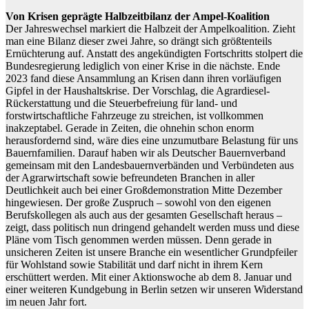
Von Krisen geprägte Halbzeitbilanz der Ampel-Koalition
Der Jahreswechsel markiert die Halbzeit der Ampelkoalition. Zieht
man eine Bilanz dieser zwei Jahre, so drängt sich größtenteils
Ernüchterung auf. Anstatt des angekündigten Fortschritts stolpert die
Bundesregierung lediglich von einer Krise in die nächste. Ende
2023 fand diese Ansammlung an Krisen dann ihren vorläufigen
Gipfel in der Haushaltskrise. Der Vorschlag, die Agrardiesel-
Rückerstattung und die Steuerbefreiung für land- und
forstwirtschaftliche Fahrzeuge zu streichen, ist vollkommen
inakzeptabel. Gerade in Zeiten, die ohnehin schon enorm
herausfordernd sind, wäre dies eine unzumutbare Belastung für uns
Bauernfamilien. Darauf haben wir als Deutscher Bauernverband
gemeinsam mit den Landesbauernverbänden und Verbündeten aus
der Agrarwirtschaft sowie befreundeten Branchen in aller
Deutlichkeit auch bei einer Großdemonstration Mitte Dezember
hingewiesen. Der große Zuspruch – sowohl von den eigenen
Berufskollegen als auch aus der gesamten Gesellschaft heraus –
zeigt, dass politisch nun dringend gehandelt werden muss und diese
Pläne vom Tisch genommen werden müssen. Denn gerade in
unsicheren Zeiten ist unsere Branche ein wesentlicher Grundpfeiler
für Wohlstand sowie Stabilität und darf nicht in ihrem Kern
erschüttert werden. Mit einer Aktionswoche ab dem 8. Januar und
einer weiteren Kundgebung in Berlin setzen wir unseren Widerstand
im neuen Jahr fort.