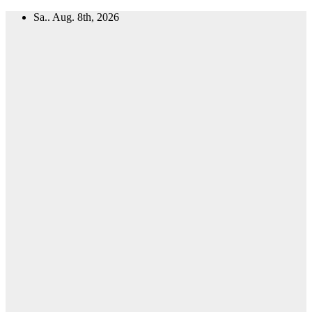
Zum
Sa.. Aug. 8th, 2026
Inhalt
springen