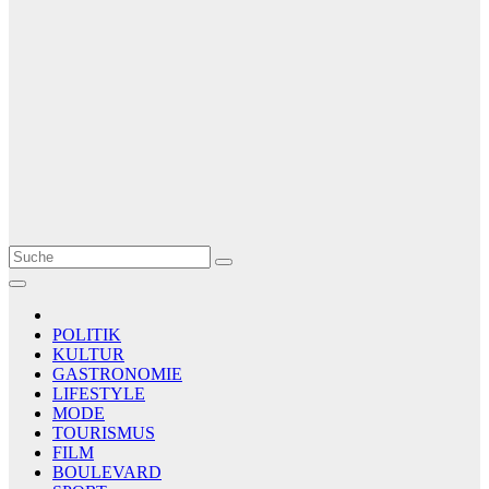
Le Matin
AGENCE DE PRESSE
POLITIK
KULTUR
GASTRONOMIE
LIFESTYLE
MODE
TOURISMUS
FILM
BOULEVARD