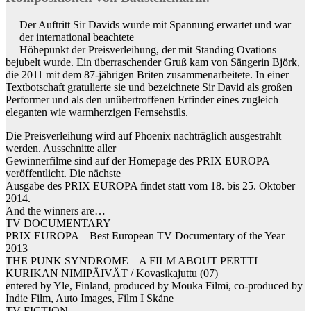
Der Auftritt Sir Davids wurde mit Spannung erwartet und war
der international beachtete
Höhepunkt der Preisverleihung, der mit Standing Ovations
bejubelt wurde. Ein überraschender Gruß kam von Sängerin Björk,
die 2011 mit dem 87-jährigen Briten zusammenarbeitete. In einer
Textbotschaft gratulierte sie und bezeichnete Sir David als großen
Performer und als den unübertroffenen Erfinder eines zugleich
eleganten wie warmherzigen Fernsehstils.
Die Preisverleihung wird auf Phoenix nachträglich ausgestrahlt
werden. Ausschnitte aller
Gewinnerfilme sind auf der Homepage des PRIX EUROPA
veröffentlicht. Die nächste
Ausgabe des PRIX EUROPA findet statt vom 18. bis 25. Oktober
2014.
And the winners are…
TV DOCUMENTARY
PRIX EUROPA – Best European TV Documentary of the Year
2013
THE PUNK SYNDROME – A FILM ABOUT PERTTI
KURIKAN NIMIPÄIVÄT / Kovasikajuttu (07)
entered by Yle, Finland, produced by Mouka Filmi, co-produced by
Indie Film, Auto Images, Film I Skåne
TV FICTION