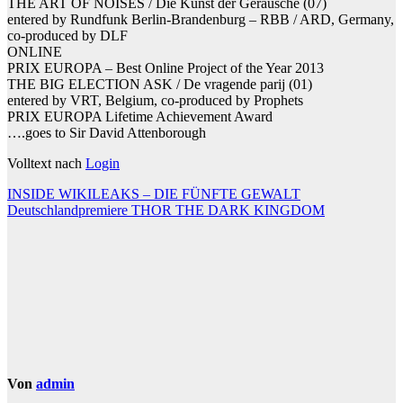
THE ART OF NOISES / Die Kunst der Geräusche (07)
entered by Rundfunk Berlin-Brandenburg – RBB / ARD, Germany,
co-produced by DLF
ONLINE
PRIX EUROPA – Best Online Project of the Year 2013
THE BIG ELECTION ASK / De vragende parij (01)
entered by VRT, Belgium, co-produced by Prophets
PRIX EUROPA Lifetime Achievement Award
….goes to Sir David Attenborough
Volltext nach
Login
Beitragsnavigation
INSIDE WIKILEAKS – DIE FÜNFTE GEWALT
Deutschlandpremiere THOR THE DARK KINGDOM
Von
admin