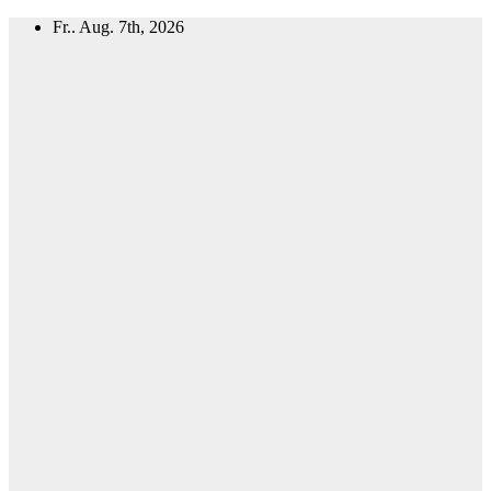
Zum
Fr.. Aug. 7th, 2026
Inhalt
springen