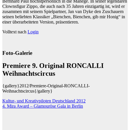
Bernhard Paul höchstpersönlich in die Manege. In seiner legendären
Clownsfigur Zippo, die auch nach 35 Jahren einzigartig ist, wird er
zusammen mit seinem Spielpartner, Jan van Dyke den Zuschauern
seinen beliebten Klassiker „Bienchen, Bienchen, gib mir Honig“ in
einer überarbeiteten Version, präsentieren.
Volltext nach
Login
Foto-Galerie
Premiere 9. Original RONCALLI
Weihnachtscircus
{gallery}2012/Premiere-Original-RONCALLI-
Weihnachtscircus{/gallery}
Beitragsnavigation
Kultur- und Kreativpiloten Deutschland 2012
4. Mira Award – Glamouröse Gala in Berlin