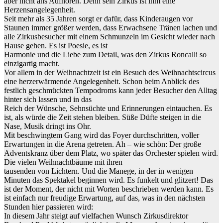
aber nicht ans Aufhören. Denn sein Zirkus ist ihm eine
Herzensangelegenheit.
Seit mehr als 35 Jahren sorgt er dafür, dass Kinderaugen vor
Staunen immer größer werden, dass Erwachsene Tränen lachen und
alle Zirkusbesucher mit einem Schmunzeln im Gesicht wieder nach
Hause gehen. Es ist Poesie, es ist
Harmonie und die Liebe zum Detail, was den Zirkus Roncalli so
einzigartig macht.
Vor allem in der Weihnachtzeit ist ein Besuch des Weihnachtscircus
eine herzerwärmende Angelegenheit. Schon beim Anblick des
festlich geschmückten Tempodroms kann jeder Besucher den Alltag
hinter sich lassen und in das
Reich der Wünsche, Sehnsüchte und Erinnerungen eintauchen. Es
ist, als würde die Zeit stehen bleiben. Süße Düfte steigen in die
Nase, Musik dringt ins Ohr.
Mit beschwingtem Gang wird das Foyer durchschritten, voller
Erwartungen in die Arena getreten. Ah – wie schön: Der große
Adventskranz über dem Platz, wo später das Orchester spielen wird.
Die vielen Weihnachtbäume mit ihren
tausenden von Lichtern. Und die Manege, in der in wenigen
Minuten das Spektakel beginnen wird. Es funkelt und glitzert! Das
ist der Moment, der nicht mit Worten beschrieben werden kann. Es
ist einfach nur freudige Erwartung, auf das, was in den nächsten
Stunden hier passieren wird:
In diesem Jahr steigt auf vielfachen Wunsch Zirkusdirektor