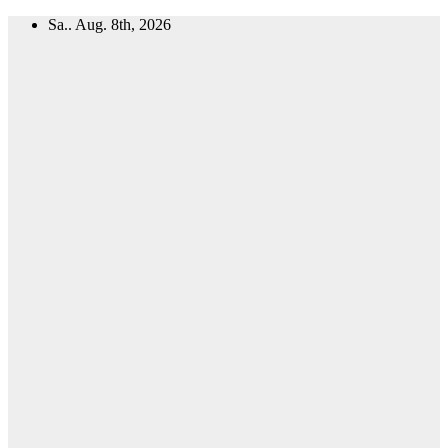
Zum
Sa.. Aug. 8th, 2026
Inhalt
springen