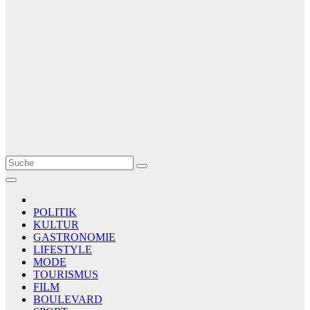
Le Matin
AGENCE DE PRESSE
POLITIK
KULTUR
GASTRONOMIE
LIFESTYLE
MODE
TOURISMUS
FILM
BOULEVARD