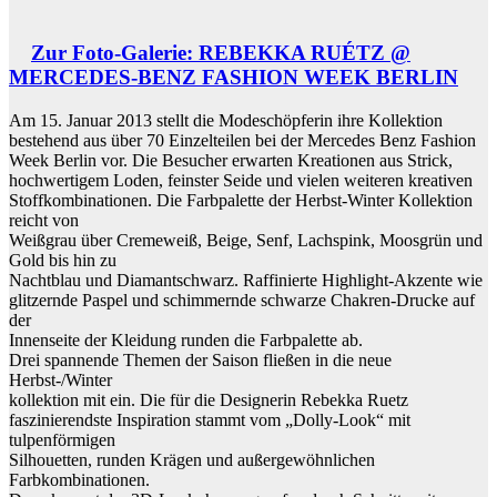
Zur Foto-Galerie: REBEKKA RUÉTZ @
MERCEDES-BENZ FASHION WEEK BERLIN
Am 15. Januar 2013 stellt die Modeschöpferin ihre Kollektion
bestehend aus über 70 Einzelteilen bei der Mercedes Benz Fashion
Week Berlin vor. Die Besucher erwarten Kreationen aus Strick,
hochwertigem Loden, feinster Seide und vielen weiteren kreativen
Stoffkombinationen. Die Farbpalette der Herbst-Winter Kollektion
reicht von
Weißgrau über Cremeweiß, Beige, Senf, Lachspink, Moosgrün und
Gold bis hin zu
Nachtblau und Diamantschwarz. Raffinierte Highlight-Akzente wie
glitzernde Paspel und schimmernde schwarze Chakren-Drucke auf
der
Innenseite der Kleidung runden die Farbpalette ab.
Drei spannende Themen der Saison fließen in die neue
Herbst-/Winter
kollektion mit ein. Die für die Designerin Rebekka Ruetz
faszinierendste Inspiration stammt vom „Dolly-Look“ mit
tulpenförmigen
Silhouetten, runden Krägen und außergewöhnlichen
Farbkombinationen.