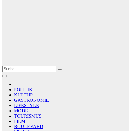
Le Matin
AGENCE DE PRESSE
POLITIK
KULTUR
GASTRONOMIE
LIFESTYLE
MODE
TOURISMUS
FILM
BOULEVARD