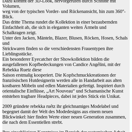
Dazu kommt der 3D-Look, hervorgerufen durch Schnitte mit
Volumen,
weg von der typischen Vorder- und Rückenansicht, hin zum 360°-
Blick.
Das dritte Thema rundet die Kollektion in einer bezaubernden
Einfachheit ab, die sich in eleganten weiten Ärmeln und
Schalkragen zeigt.
Unter den Jacken, Mänteln, Blazer, Blusen, Röcken, Hosen, Schals
und
Strickwaren finden so die verschiedensten Frauentypen ihre
Lieblingsstücke.
Ein besonderer Eyecatcher der Showkollektion bilden die
ausgefallenen Kopfbedeckungen von Candice Angélini, mit der
Rebekka Ruetz diese
Saison erstmalig kooperiert. Die Kopfschmuckkreationen der
französischen Hutdesignerin werden alle in Handarbeit aus alten
kostbaren Möbeln und edlen Materialien gefertigt. Inspiriert durch
orientalische Einflüsse, „Art Nouveau“ und Schamanische Kunst
entstehen tragbare Headpieces, dabei ist jedes Stück ein Unikat.
2009 gründete rebekka ruétz ihr gleichnamiges Modelabel und
begegnet damit der Welt des Modedesigns aus einem neuen
Blickwinkel: hier finden Werte einer neuen Generation zusammen,
die nach dem Essentiellen strebt.