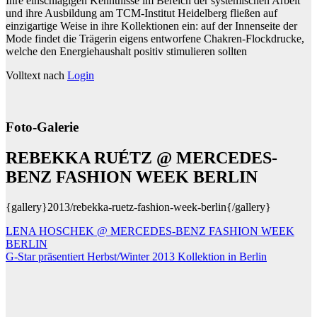
Ihre einschlägigen Kenntnisse im Bereich der systemischen Arbeit
und ihre Ausbildung am TCM-Institut Heidelberg fließen auf
einzigartige Weise in ihre Kollektionen ein: auf der Innenseite der
Mode findet die Trägerin eigens entworfene Chakren-Flockdrucke,
welche den Energiehaushalt positiv stimulieren sollten
Volltext nach
Login
Foto-Galerie
REBEKKA RUÉTZ @ MERCEDES-
BENZ FASHION WEEK BERLIN
{gallery}2013/rebekka-ruetz-fashion-week-berlin{/gallery}
Beitragsnavigation
LENA HOSCHEK @ MERCEDES-BENZ FASHION WEEK
BERLIN
G-Star präsentiert Herbst/Winter 2013 Kollektion in Berlin