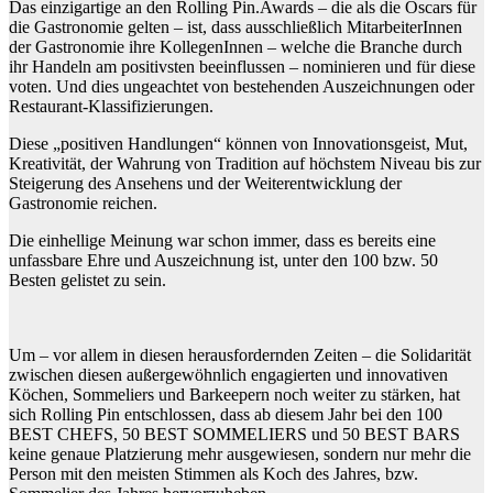
Das einzigartige an den Rolling Pin.Awards – die als die Oscars für
die Gastronomie gelten – ist, dass ausschließlich MitarbeiterInnen
der Gastronomie ihre KollegenInnen – welche die Branche durch
ihr Handeln am positivsten beeinflussen – nominieren und für diese
voten. Und dies ungeachtet von bestehenden Auszeichnungen oder
Restaurant-Klassifizierungen.
Diese „positiven Handlungen“ können von Innovationsgeist, Mut,
Kreativität, der Wahrung von Tradition auf höchstem Niveau bis zur
Steigerung des Ansehens und der Weiterentwicklung der
Gastronomie reichen.
Die einhellige Meinung war schon immer, dass es bereits eine
unfassbare Ehre und Auszeichnung ist, unter den 100 bzw. 50
B
esten gelistet zu sein.
Um – vor allem in diesen herausfordernden Zeiten – die Solidarität
zwischen diesen außergewöhnlich engagierten und innovativen
Köchen, Sommeliers und Barkeepern noch weiter zu stärken, hat
sich Rolling Pin entschlossen, dass ab diesem Jahr bei den 100
BEST CHEFS, 50 BEST SOMMELIERS und 50 BEST BARS
keine genaue Platzierung mehr ausgewiesen, sondern nur mehr die
Person mit den meisten Stimmen als Koch des Jahres, bzw.