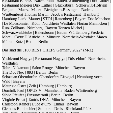
Restaurant Bareiss | Baiersbronn | Baden-Württemberg
Dirk
Luther
|
Restaurant Meierei Dirk Luther | Glücksburg | Schleswig-Holstein
Benjamin
Maerz
| Maerz | Bietigheim-Bissingen | Baden-
Württemberg
Thomas
Martin
| Jacob’s Restaurant | Hamburg |
Hamburg
Lucki
Maurer
| STOI | Rattenberg | Bayern
Eric
Menchon
| Le Moissonnier | Köln | Nordrhein-Westfalen
Florian
Mennicken
|
Rutz Zollhaus | Nürnberg | Bayern
Torsten
Michel
|
Schwarzwaldstube | Baiersbronn | Baden-Württemberg
Frédéric
Morel | Cœur D’Artichaut | Münster | Nordrhein-Westfalen
Marco
Müller
| Rutz | Berlin | Berlin
Das sind die „100 BEST CHEFS Germany 2022“ (M-Z)
Yoshizumi Nagaya | Restaurant Nagaya | Düsseldorf | Nordrhein-
Westfalen
Tohru Nakamura | Salon Rouge | München | Bayern
The Duc Ngo | 893 | Berlin | Berlin
Sebastian Obendorfer | Obendorfers Eisvogel | Neunburg vorm
Wald | Bayern
Maurizio Oster | Zeik | Hamburg | Hamburg
Dominik Paul | OPUS V | Mannheim | Baden-Württemberg
Silvio Pfeufer | Einsunternull | Berlin | Berlin
Virginie Protat | Tantris DNA | München | Bayern
Christoph Rainer | Luce d’Oro | Elmau | Bayern
Clemens Rambichler | Sonnora | Dreis | Rheinland-Pfalz