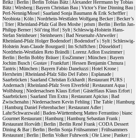
Brikz | Berlin | Berlin
Tobias
Bätz
| Alexander Herrmann by Tobias
Bätz | Wirsberg | Bayern
Christian
Bau
| Victor’s Fine Dinning Bau |
Perl-Nennig/Mosel | Saarland
Sonja
Baumann
& Erik
Scheffler
|
Neobiota | Köln | Nordrhein-Westfalen
Wolfgang
Becker
| Becker’s
| Trier | Rheinland-Pfalz
Gal Ben
Moshe
| prism | Berlin | Berlin
Jan-
Philipp
Berner
| Söl’ring Hof | Sylt | Schleswig-Holstein
Hans-
Stefan
Steinheuer
| Steinheuers | Bad Neuenahr-Ahrweiler |
Rheinland-Pfalz
Holger
Bodendorf
| Bodendorf´s | Sylt | Schleswig-
Holstein
Jean-Claude
Bourgueil
| Im Schiffchen | Düsseldorf |
Nordrhein-Westfalen
Reto
Brändli
| Lorenz Adlon Esszimmer |
Berlin | Berlin
Bobby
Bräuer
| EssZimmer | München | Bayern
Jochim
Busch
| Gustav | Frankfurt | Hessen
Benjamin
Chmura
|
Tantris | München | Bayern
Fabio
Daneluzzi
| Hotel Krone |
Herxheim | Rheinland-Pfalz
Silio
Del Fabro
| Esplanade |
Saarbrücken | Saarland
Christian
Eckhardt
| Restaurant PURS |
Andernach | Rheinland-Pfalz
Sven
Elverfeld
| Restaurant Aqua |
Wolfsburg | Niedersachsen
Klaus
Erfort
| GästeHaus Klaus Erfort |
Saarbrücken | Saarland
Tim
Extra
| Restaurant Apicius | Bad
Zwischenahn | Niedersachsen
Kevin
Fehling
| The Table | Hamburg
| Hamburg
Daniel
Fehrenbacher
| Restaurant Adler |
Lahr/Schwarzwald | Baden-Württemberg
Matteo
Ferrantino
| bianc
Gourmet Restaurant | Hamburg | Hamburg
Sebastian
Frank
|
Restaurant Horváth | Berlin | Berlin
René
Frank
| CODA Dessert
Dining & Bar | Berlin | Berlin
Sonja
Frühsammer
| Frühsammers
Restaurant | Berlin | Berlin
Volker
Fuhrwerk
| Ole Liese | Panker |