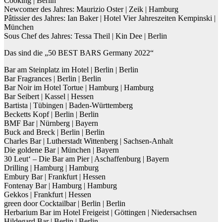
Cooking | Berlin
Newcomer des Jahres: Maurizio Oster | Zeik | Hamburg
Pâtissier des Jahres: Ian Baker | Hotel Vier Jahreszeiten Kempinski |
München
Sous Chef des Jahres: Tessa Theil | Kin Dee | Berlin
Das sind die „50 BEST BARS Germany 2022“
Bar am Steinplatz im Hotel | Berlin | Berlin
Bar Fragrances | Berlin | Berlin
Bar Noir im Hotel Tortue | Hamburg | Hamburg
Bar Seibert | Kassel | Hessen
Bartista | Tübingen | Baden-Württemberg
Becketts Kopf | Berlin | Berlin
BMF Bar | Nürnberg | Bayern
Buck and Breck | Berlin | Berlin
Charles Bar | Lutherstadt Wittenberg | Sachsen-Anhalt
Die goldene Bar | München | Bayern
30 Leut‘ – Die Bar am Pier | Aschaffenburg | Bayern
Drilling | Hamburg | Hamburg
Embury Bar | Frankfurt | Hessen
Fontenay Bar | Hamburg | Hamburg
Gekkos | Frankfurt | Hessen
green door Cocktailbar | Berlin | Berlin
Herbarium Bar im Hotel Freigeist | Göttingen | Niedersachsen
Hildegard Bar | Berlin | Berlin