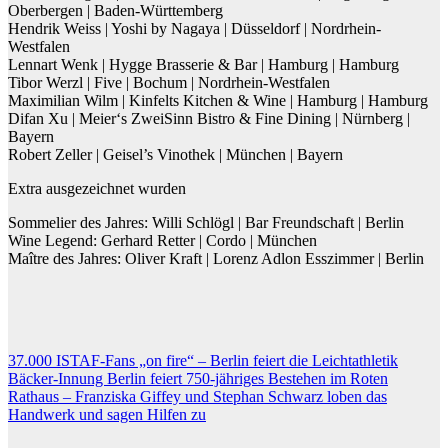
Oberbergen | Baden-Württemberg
Hendrik Weiss | Yoshi by Nagaya | Düsseldorf | Nordrhein-
Westfalen
Lennart Wenk | Hygge Brasserie & Bar | Hamburg | Hamburg
Tibor Werzl | Five | Bochum | Nordrhein-Westfalen
Maximilian Wilm | Kinfelts Kitchen & Wine | Hamburg | Hamburg
Difan Xu | Meier‘s ZweiSinn Bistro & Fine Dining | Nürnberg |
Bayern
Robert Zeller | Geisel’s Vinothek | München | Bayern
Extra ausgezeichnet wurden
Sommelier des Jahres: Willi Schlögl | Bar Freundschaft | Berlin
Wine Legend: Gerhard Retter | Cordo | München
Maître des Jahres: Oliver Kraft | Lorenz Adlon Esszimmer | Berlin
Beitragsnavigation
37.000 ISTAF-Fans „on fire“ – Berlin feiert die Leichtathletik
Bäcker-Innung Berlin feiert 750-jähriges Bestehen im Roten
Rathaus – Franziska Giffey und Stephan Schwarz loben das
Handwerk und sagen Hilfen zu