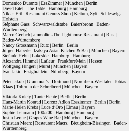
Domenico Durante | EssZimmer | München | Berlin
David Eitel | The Table | Hamburg | Hamburg
Niklas Ertl | Restaurant Genuss Shop | Keitum, Sylt | Schleswig-
Holstein
Stéphane Gass | Schwarzwaldstube | Baiersbronn | Baden-
Württemberg
Marco Gerlach | ammolite -The Lighthouse Restaurant | Rust |
Baden-Württemberg
Nancy Grossmann | Rutz | Berlin | Berlin
Jürgen Haberle | Izakaya Asian Kitchen & Bar | München | Bayern
Stefanie Hehn | Lakeside | Hamburg | Hamburg
Alexandra Himmel | Lafleur | Frankfurt/Main | Hessen
Wolfgang Hingerl | Mural | München | Bayern
Ivan Jakir | Essigbrätlein | Nürnberg | Bayern
Peter Jakob | Grammon’s | Dortmund | Nordrhein-Westfalen Tobias
Klaas | Tohru in der Schreiberei | München | Bayern
Viktoria Kniely | Tante Fichte | Berlin | Berlin
Hans-Martin Konrad | Lorenz Adlon Esszimmer | Berlin | Berlin
Marie-Helen Krebs | Luce d’Oro | Elmau | Bayern
Sophie Lehmann | 100/200 | Hamburg | Hamburg
Justin Leone | Grapes Wine Bar | München | Bayern
Christian Maerz | Restaurant Maerz | Bietigheim-Bissingen | Baden-
Württemberg