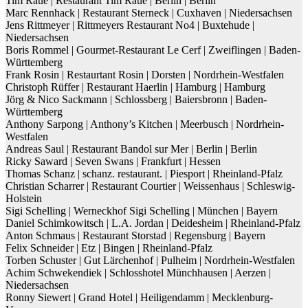
Tim Raue | Restaurant Tim Raue | Berlin | Berlin
Marc Rennhack | Restaurant Sterneck | Cuxhaven | Niedersachsen
Jens Rittmeyer | Rittmeyers Restaurant No4 | Buxtehude |
Niedersachsen
Boris Rommel | Gourmet-Restaurant Le Cerf | Zweiflingen | Baden-
Württemberg
Frank Rosin | Restaurtant Rosin | Dorsten | Nordrhein-Westfalen
Christoph Rüffer | Restaurant Haerlin | Hamburg | Hamburg
Jörg & Nico Sackmann | Schlossberg | Baiersbronn | Baden-
Württemberg
Anthony Sarpong | Anthony’s Kitchen | Meerbusch | Nordrhein-
Westfalen
Andreas Saul | Restaurant Bandol sur Mer | Berlin | Berlin
Ricky Saward | Seven Swans | Frankfurt | Hessen
Thomas Schanz | schanz. restaurant. | Piesport | Rheinland-Pfalz
Christian Scharrer | Restaurant Courtier | Weissenhaus | Schleswig-
Holstein
Sigi Schelling | Werneckhof Sigi Schelling | München | Bayern
Daniel Schimkowitsch | L.A. Jordan | Deidesheim | Rheinland-Pfalz
Anton Schmaus | Restaurant Storstad | Regensburg | Bayern
Felix Schneider | Etz | Bingen | Rheinland-Pfalz
Torben Schuster | Gut Lärchenhof | Pulheim | Nordrhein-Westfalen
Achim Schwekendiek | Schlosshotel Münchhausen | Aerzen |
Niedersachsen
Ronny Siewert | Grand Hotel | Heiligendamm | Mecklenburg-