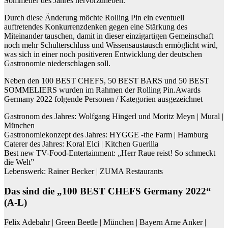
Sommelier des Jahres hervorzuheben.
Durch diese Änderung möchte Rolling Pin ein eventuell
auftretendes Konkurrenzdenken gegen eine Stärkung des
Miteinander tauschen, damit in dieser einzigartigen Gemeinschaft
noch mehr Schulterschluss und Wissensaustausch ermöglicht wird,
was sich in einer noch positiveren Entwicklung der deutschen
Gastronomie niederschlagen soll.
Neben den 100 BEST CHEFS, 50 BEST BARS und 50 BEST
SOMMELIERS wurden im Rahmen der Rolling Pin.Awards
Germany 2022 folgende Personen / Kategorien ausgezeichnet
Gastronom des Jahres: Wolfgang Hingerl und Moritz Meyn | Mural |
München
Gastronomiekonzept des Jahres: HYGGE -the Farm | Hamburg
Caterer des Jahres: Koral Elci | Kitchen Guerilla
Best new TV-Food-Entertainment: „Herr Raue reist! So schmeckt
die Welt”
Lebenswerk: Rainer Becker | ZUMA Restaurants
Das sind die „100 BEST CHEFS Germany 2022“
(A-L)
Felix
Adebahr
| Green Beetle | München | Bayern
Arne
Anker
|