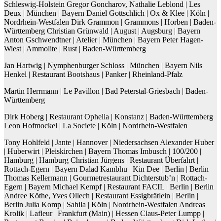
Schleswig-Holstein
Gregor
Goncharov
, Nathalie Leblond | Les
Deux | München | Bayern
Daniel
Gottschlich
| Ox & Klee | Köln |
Nordrhein-Westfalen
Dirk
Grammon
| Grammons | Horben | Baden-
Württemberg
Christian
Grünwald
| August | Augsburg | Bayern
Anton
Gschwendtner
| Atelier | München | Bayern
Peter
Hagen-
Wiest
| Ammolite | Rust | Baden-Württemberg
Jan
Hartwig
| Nymphenburger Schloss | München | Bayern Nils
Henkel
| Restaurant Bootshaus | Panker | Rheinland-Pfalz
Martin
Herrmann
| Le Pavillon | Bad Peterstal-Griesbach | Baden-
Württemberg
Dirk
Hoberg
| Restaurant Ophelia | Konstanz | Baden-Württemberg
Leon
Hofmockel
| La Societe | Köln | Nordrhein-Westfalen
Tony
Hohlfeld
| Jante | Hannover | Niedersachsen
Alexander
Huber
| Huberwirt | Pleiskirchen | Bayern
Thomas
Imbusch
| 100/200 |
Hamburg | Hamburg
Christian
Jürgens
| Restaurant Überfahrt |
Rottach-Egern | Bayern
Dalad
Kambhu
| Kin Dee | Berlin | Berlin
Thomas
Kellermann
| Gourmetrestaurant Dichterstub’n | Rottach-
Egern | Bayern
Michael
Kempf
| Restaurant FACIL | Berlin | Berlin
Andree
Köthe
, Yves
Ollech
| Restaurant Essigbrätlein | Berlin |
Berlin
Julia
Komp
| Sahila | Köln | Nordrhein-Westfalen
Andreas
Krolik
| Lafleur | Frankfurt (Main) | Hessen
Claus-Peter
Lumpp
|