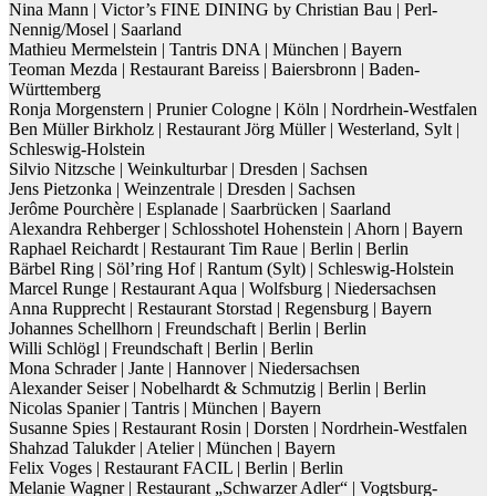
Nina Mann | Victor’s FINE DINING by Christian Bau | Perl-
Nennig/Mosel | Saarland
Mathieu Mermelstein | Tantris DNA | München | Bayern
Teoman Mezda | Restaurant Bareiss | Baiersbronn | Baden-
Württemberg
Ronja Morgenstern | Prunier Cologne | Köln | Nordrhein-Westfalen
Ben Müller Birkholz | Restaurant Jörg Müller | Westerland, Sylt |
Schleswig-Holstein
Silvio Nitzsche | Weinkulturbar | Dresden | Sachsen
Jens Pietzonka | Weinzentrale | Dresden | Sachsen
Jerôme Pourchère | Esplanade | Saarbrücken | Saarland
Alexandra Rehberger | Schlosshotel Hohenstein | Ahorn | Bayern
Raphael Reichardt | Restaurant Tim Raue | Berlin | Berlin
Bärbel Ring | Söl’ring Hof | Rantum (Sylt) | Schleswig-Holstein
Marcel Runge | Restaurant Aqua | Wolfsburg | Niedersachsen
Anna Rupprecht | Restaurant Storstad | Regensburg | Bayern
Johannes Schellhorn | Freundschaft | Berlin | Berlin
Willi Schlögl | Freundschaft | Berlin | Berlin
Mona Schrader | Jante | Hannover | Niedersachsen
Alexander Seiser | Nobelhardt & Schmutzig | Berlin | Berlin
Nicolas Spanier | Tantris | München | Bayern
Susanne Spies | Restaurant Rosin | Dorsten | Nordrhein-Westfalen
Shahzad Talukder | Atelier | München | Bayern
Felix Voges | Restaurant FACIL | Berlin | Berlin
Melanie Wagner | Restaurant „Schwarzer Adler“ | Vogtsburg-