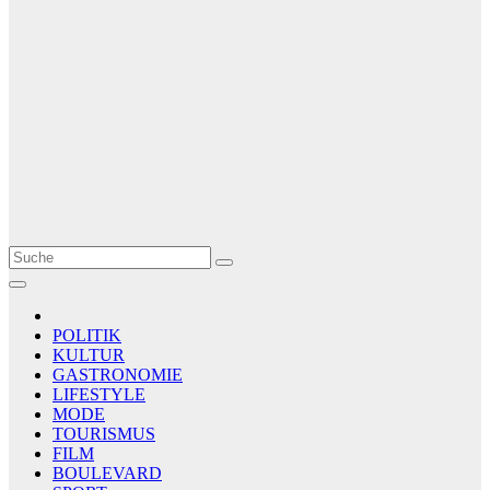
Le Matin
AGENCE DE PRESSE
POLITIK
KULTUR
GASTRONOMIE
LIFESTYLE
MODE
TOURISMUS
FILM
BOULEVARD