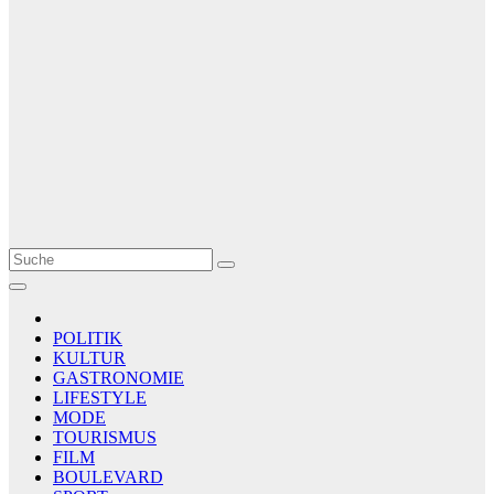
Le Matin
AGENCE DE PRESSE
POLITIK
KULTUR
GASTRONOMIE
LIFESTYLE
MODE
TOURISMUS
FILM
BOULEVARD