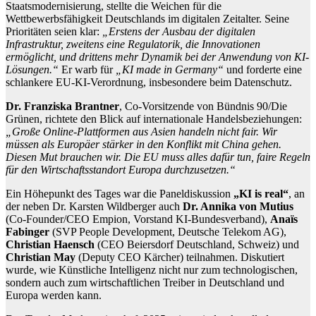
Staatsmodernisierung, stellte die Weichen für die
Wettbewerbsfähigkeit Deutschlands im digitalen Zeitalter. Seine
Prioritäten seien klar:
„Erstens der Ausbau der digitalen
Infrastruktur, zweitens eine Regulatorik, die Innovationen
ermöglicht, und drittens mehr Dynamik bei der Anwendung von KI-
Lösungen.“
Er warb für
„KI made in Germany“
und forderte eine
schlankere EU-KI-Verordnung, insbesondere beim Datenschutz.
Dr. Franziska Brantner
, Co-Vorsitzende von Bündnis 90/Die
Grünen, richtete den Blick auf internationale Handelsbeziehungen:
„Große Online-Plattformen aus Asien handeln nicht fair. Wir
müssen als Europäer stärker in den Konflikt mit China gehen.
Diesen Mut brauchen wir. Die EU muss alles dafür tun, faire Regeln
für den Wirtschaftsstandort Europa durchzusetzen.“
Ein Höhepunkt des Tages war die Paneldiskussion
„KI is real“
, an
der neben Dr. Karsten Wildberger auch
Dr. Annika von Mutius
(Co-Founder/CEO Empion, Vorstand KI-Bundesverband),
Anaïs
Fabinger
(SVP People Development, Deutsche Telekom AG),
Christian Haensch
(CEO Beiersdorf Deutschland, Schweiz) und
Christian May
(Deputy CEO Kärcher) teilnahmen. Diskutiert
wurde, wie Künstliche Intelligenz nicht nur zum technologischen,
sondern auch zum wirtschaftlichen Treiber in Deutschland und
Europa werden kann.