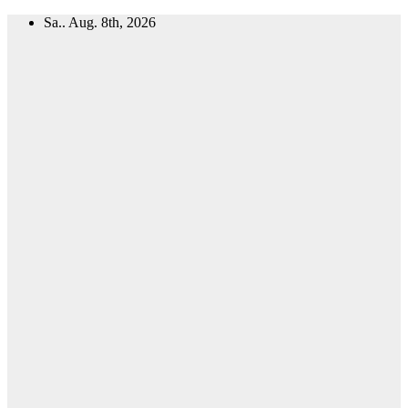
Zum
Sa.. Aug. 8th, 2026
Inhalt
springen