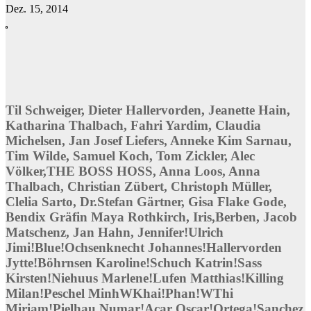
Dez. 15, 2014
Til Schweiger, Dieter Hallervorden, Jeanette Hain,
Katharina Thalbach, Fahri Yardim, Claudia
Michelsen, Jan Josef Liefers, Anneke Kim Sarnau,
Tim Wilde, Samuel Koch, Tom Zickler, Alec
Völker,THE BOSS HOSS, Anna Loos, Anna
Thalbach, Christian Zübert, Christoph Müller,
Clelia Sarto, Dr.Stefan Gärtner, Gisa Flake Gode,
Bendix Gräfin Maya Rothkirch, Iris,Berben, Jacob
Matschenz, Jan Hahn, Jennifer!Ulrich
Jimi!Blue!Ochsenknecht Johannes!Hallervorden
Jytte!Böhrnsen Karoline!Schuch Katrin!Sass
Kirsten!Niehuus Marlene!Lufen Matthias!Killing
Milan!Peschel MinhWKhai!Phan!WThi
Miriam!Pielhau Numar!Acar Oscar!Ortega!Sanchez