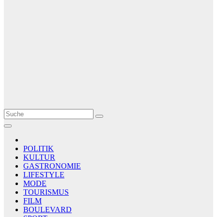
Le Matin
AGENCE DE PRESSE
POLITIK
KULTUR
GASTRONOMIE
LIFESTYLE
MODE
TOURISMUS
FILM
BOULEVARD