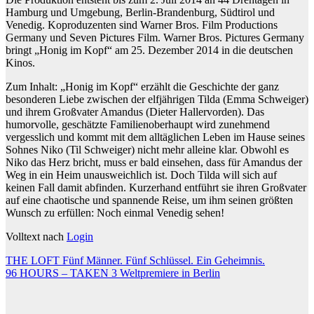
Hamburg und Umgebung, Berlin-Brandenburg, Südtirol und
Venedig. Koproduzenten sind Warner Bros. Film Productions
Germany und Seven Pictures Film. Warner Bros. Pictures Germany
bringt „Honig im Kopf“ am 25. Dezember 2014 in die deutschen
Kinos.
Zum Inhalt: „Honig im Kopf“ erzählt die Geschichte der ganz
besonderen Liebe zwischen der elfjährigen Tilda (Emma Schweiger)
und ihrem Großvater Amandus (Dieter Hallervorden). Das
humorvolle, geschätzte Familienoberhaupt wird zunehmend
vergesslich und kommt mit dem alltäglichen Leben im Hause seines
Sohnes Niko (Til Schweiger) nicht mehr alleine klar. Obwohl es
Niko das Herz bricht, muss er bald einsehen, dass für Amandus der
Weg in ein Heim unausweichlich ist. Doch Tilda will sich auf
keinen Fall damit abfinden. Kurzerhand entführt sie ihren Großvater
auf eine chaotische und spannende Reise, um ihm seinen größten
Wunsch zu erfüllen: Noch einmal Venedig sehen!
Volltext nach
Login
Beitragsnavigation
THE LOFT Fünf Männer. Fünf Schlüssel. Ein Geheimnis.
96 HOURS – TAKEN 3 Weltpremiere in Berlin