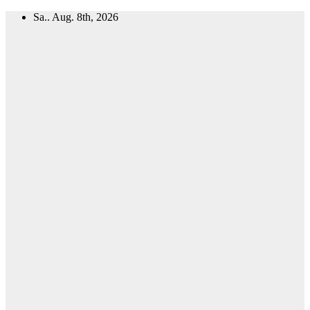
Zum
Sa.. Aug. 8th, 2026
Inhalt
springen