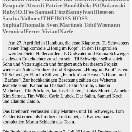
Pasquale!Aleardi Patrice!Bouédibéla Pit!Bukowski
Ruby!O.!Fee Samuel!FinziSanny!van!Heteren
Sascha!Vollmer,!THE!BOSS HOSS
Sophia!Thomalla Sven!Martinek Tobi!Wiemann
Veronica!Ferres Vivian!Naefe
Am 27. April fiel in Hamburg die erste Klappe zu Til Schweigers
neuer Tragikomödie „Honig im Kopf“. In den Hauptrollen
werden Dieter Hallervorden als Großvater und Emma Schweiger
als dessen Enkeltochter zu sehen sein. Til Schweiger selbst spielt
Sohn und Vater zugleich und fungiert auch bei diesem Projekt
wieder als Autor, Produzent und Regisseur. „Honig im Kopf“ ist ein
Til Schweiger Film im Stil von „Knockin’ on Heaven’s Door“ und
„Barfuss“. Zur hochkarätigen Besetzung zählen des Weiteren
Jeanette Hain, Katharina Thalbach, Fahri Yardim, Claudia
Michelsen, Tilo Prückner, Jan Josef Liefers, Tobias Moretti, Anneke
Kim Sarnau, Tim Wilde, Carlo Ljubek, Dar Salim, Samuel Koch
und Claudio Caiolo.
Das Drehbuch verfassten Hilly Martinek und Til Schweiger. Tom
Zickler ist erneut als Produzent mit dabei, als Kameramann
komplettiert Martin Schlecht das Team.
Die Produktion entsteht bis zum 2. Juli 2014 an 44 Drehtagen in