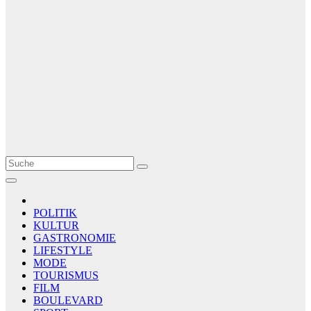
Le Matin
AGENCE DE PRESSE
POLITIK
KULTUR
GASTRONOMIE
LIFESTYLE
MODE
TOURISMUS
FILM
BOULEVARD