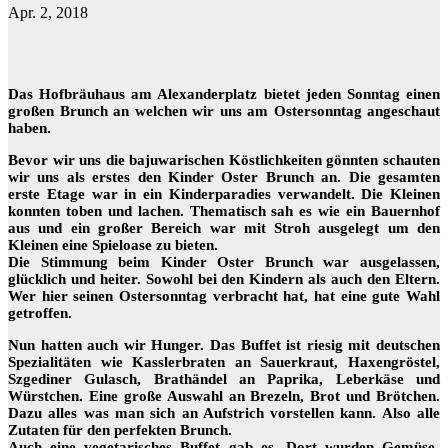
Apr. 2, 2018
Das Hofbräuhaus am Alexanderplatz bietet jeden Sonntag einen
großen Brunch an welchen wir uns am Ostersonntag angeschaut
haben.
Bevor wir uns die bajuwarischen Köstlichkeiten gönnten schauten
wir uns als erstes den Kinder Oster Brunch an. Die gesamten
erste Etage war in ein Kinderparadies verwandelt. Die Kleinen
konnten toben und lachen. Thematisch sah es wie ein Bauernhof
aus und ein großer Bereich war mit Stroh ausgelegt um den
Kleinen eine Spieloase zu bieten.
Die Stimmung beim Kinder Oster Brunch war ausgelassen,
glücklich und heiter. Sowohl bei den Kindern als auch den Eltern.
Wer hier seinen Ostersonntag verbracht hat, hat eine gute Wahl
getroffen.
Nun hatten auch wir Hunger. Das Buffet ist riesig mit deutschen
Spezialitäten wie Kasslerbraten an Sauerkraut, Haxengröstel,
Szgediner Gulasch, Brathändel an Paprika, Leberkäse und
Würstchen. Eine große Auswahl an Brezeln, Brot und Brötchen.
Dazu alles was man sich an Aufstrich vorstellen kann. Also alle
Zutaten für den perfekten Brunch.
Auch eine vegetarisches Buffet gab es. Dort wurden Gemüse-