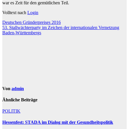
war es Zeit für den gemütlichen Teil.
Volltext nach
Login
Beitragsnavigation
Deutschen Gründerpreises 2016
53. Stallwächterparty im Zeichen der internationalen Vernetzung
Baden-Württembergs
Von
admin
Ähnliche Beiträge
POLITIK
Hessenfest: STADA im Dialog mit der Gesundheitspolitik