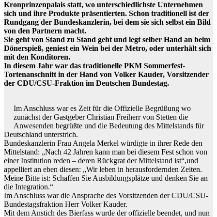
Kronprinzenpalais statt, wo unterschiedlichste Unternehmen
sich und ihre Produkte präsentierten. Schon traditionell ist der
Rundgang der Bundeskanzlerin, bei dem sie sich selbst ein Bild
von den Partnern macht.
Sie geht von Stand zu Stand geht und legt selber Hand an beim
Dönerspieß, geniest ein Wein bei der Metro, oder unterhält sich
mit den Konditoren.
In diesem Jahr war das traditionelle PKM Sommerfest-
Tortenanschnitt in der Hand von Volker Kauder, Vorsitzender
der CDU/CSU-Fraktion im Deutschen Bundestag.
Im Anschluss war es Zeit für die Offizielle Begrüßung wo
zunächst der Gastgeber Christian Freiherr von Stetten die
Anwesenden begrüßte und die Bedeutung des Mittelstands für
Deutschland unterstrich.
Bundeskanzlerin Frau Angela Merkel würdigte in ihrer Rede den
Mittelstand: „Nach 42 Jahren kann man bei diesem Fest schon von
einer Institution reden – deren Rückgrat der Mittelstand ist“,und
appelliert an eben diesen: „Wir leben in herausfordernden Zeiten.
Meine Bitte ist: Schaffen Sie Ausbildungsplätze und denken Sie an
die Integration.“
Im Anschluss war die Ansprache des Vorsitzenden der CDU/CSU-
Bundestagsfraktion Herr Volker Kauder.
Mit dem Anstich des Bierfass wurde der offizielle beendet, und nun