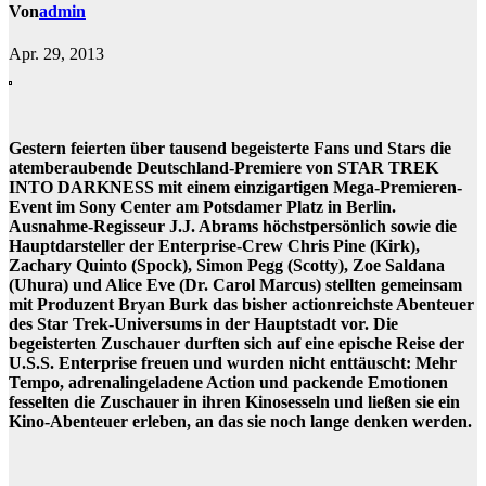
Von
admin
Apr. 29, 2013
Gestern feierten über tausend begeisterte Fans und Stars die
atemberaubende Deutschland-Premiere von STAR TREK
INTO DARKNESS mit einem einzigartigen Mega-Premieren-
Event im Sony Center am Potsdamer Platz in Berlin.
Ausnahme-Regisseur J.J. Abrams höchstpersönlich sowie die
Hauptdarsteller der Enterprise-Crew Chris Pine (Kirk),
Zachary Quinto (Spock), Simon Pegg (Scotty), Zoe Saldana
(Uhura) und Alice Eve (Dr. Carol Marcus) stellten gemeinsam
mit Produzent Bryan Burk das bisher actionreichste Abenteuer
des Star Trek-Universums in der Hauptstadt vor. Die
begeisterten Zuschauer durften sich auf eine epische Reise der
U.S.S. Enterprise freuen und wurden nicht enttäuscht: Mehr
Tempo, adrenalingeladene Action und packende Emotionen
fesselten die Zuschauer in ihren Kinosesseln und ließen sie ein
Kino-Abenteuer erleben, an das sie noch lange denken werden.