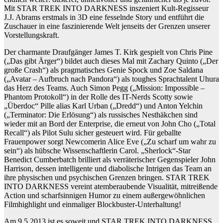
Mit STAR TREK INTO DARKNESS inszeniert Kult-Regisseur
J.J. Abrams erstmals in 3D eine fesselnde Story und entführt die
Zuschauer in eine faszinierende Welt jenseits der Grenzen unserer
Vorstellungskraft.
Der charmante Draufgänger James T. Kirk gespielt von Chris Pine
(„Das gibt Ärger“) bildet auch dieses Mal mit Zachary Quinto („Der
große Crash“) als pragmatisches Genie Spock und Zoe Saldana
(„Avatar – Aufbruch nach Pandora“) als toughes Sprachtalent Uhura
das Herz des Teams. Auch Simon Pegg („Mission: Impossible –
Phantom Protokoll“) in der Rolle des IT-Nerds Scotty sowie
„Überdoc“ Pille alias Karl Urban („Dredd“) und Anton Yelchin
(„Terminator: Die Erlösung“) als russisches Nesthäkchen sind
wieder mit an Bord der Enterprise, die erneut von John Cho („Total
Recall“) als Pilot Sulu sicher gesteuert wird. Für geballte
Frauenpower sorgt Newcomerin Alice Eve („Zu scharf um wahr zu
sein“) als hübsche Wissenschaftlerin Carol. „Sherlock“-Star
Benedict Cumberbatch brilliert als verräterischer Gegenspieler John
Harrison, dessen intelligente und diabolische Intrigen das Team an
ihre physischen und psychischen Grenzen bringen. STAR TREK
INTO DARKNESS vereint atemberaubende Visualität, mitreißende
Action und scharfsinnigen Humor zu einem außergewöhnlichen
Filmhighlight und einmaliger Blockbuster-Unterhaltung!
Am 9.5.2013 ist es soweit und STAR TREK INTO DARKNESS