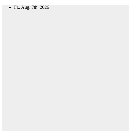
Zum
Fr.. Aug. 7th, 2026
Inhalt
springen