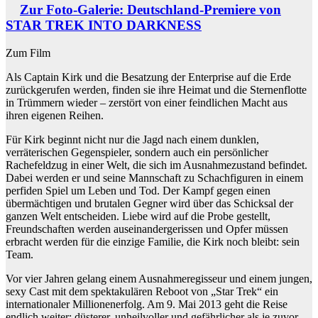
Zur Foto-Galerie: Deutschland-Premiere von
STAR TREK INTO DARKNESS
Zum Film
Als Captain Kirk und die Besatzung der Enterprise auf die Erde
zurückgerufen werden, finden sie ihre Heimat und die Sternenflotte
in Trümmern wieder – zerstört von einer feindlichen Macht aus
ihren eigenen Reihen.
Für Kirk beginnt nicht nur die Jagd nach einem dunklen,
verräterischen Gegenspieler, sondern auch ein persönlicher
Rachefeldzug in einer Welt, die sich im Ausnahmezustand befindet.
Dabei werden er und seine Mannschaft zu Schachfiguren in einem
perfiden Spiel um Leben und Tod. Der Kampf gegen einen
übermächtigen und brutalen Gegner wird über das Schicksal der
ganzen Welt entscheiden. Liebe wird auf die Probe gestellt,
Freundschaften werden auseinandergerissen und Opfer müssen
erbracht werden für die einzige Familie, die Kirk noch bleibt: sein
Team.
Vor vier Jahren gelang einem Ausnahmeregisseur und einem jungen,
sexy Cast mit dem spektakulären Reboot von „Star Trek“ ein
internationaler Millionenerfolg. Am 9. Mai 2013 geht die Reise
endlich weiter: düsterer, unheilvoller und gefährlicher als je zuvor.