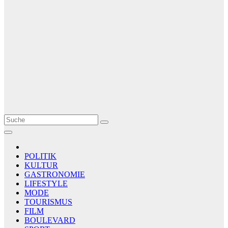
Le Matin
AGENCE DE PRESSE
POLITIK
KULTUR
GASTRONOMIE
LIFESTYLE
MODE
TOURISMUS
FILM
BOULEVARD