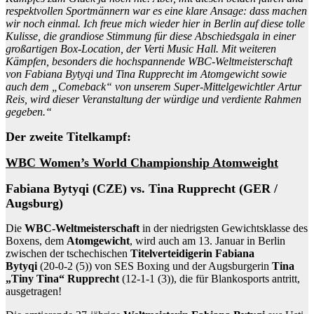
respektvollen Sportmännern war es eine klare Ansage: dass machen
wir noch einmal. Ich freue mich wieder hier in Berlin auf diese tolle
Kulisse, die grandiose Stimmung für diese Abschiedsgala in einer
großartigen Box-Location, der Verti Music Hall. Mit weiteren
Kämpfen, besonders die hochspannende WBC-Weltmeisterschaft
von Fabiana Bytyqi und Tina Rupprecht im Atomgewicht sowie
auch dem „Comeback“ von unserem Super-Mittelgewichtler Artur
Reis, wird dieser Veranstaltung der würdige und verdiente Rahmen
gegeben.“
Der zweite Titelkampf:
WBC Women’s World Championship Atomweight
Fabiana Bytyqi (CZE) vs. Tina Rupprecht (GER /
Augsburg)
Die
WBC-Weltmeisterschaft
in der niedrigsten Gewichtsklasse des
Boxens, dem
Atomgewicht
, wird auch am 13. Januar in Berlin
zwischen der tschechischen
Titelverteidigerin Fabiana
Bytyqi
(20-0-2 (5)) von SES Boxing und der Augsburgerin
Tina
„Tiny Tina“ Rupprecht
(12-1-1 (3)), die für Blankosports antritt,
ausgetragen!