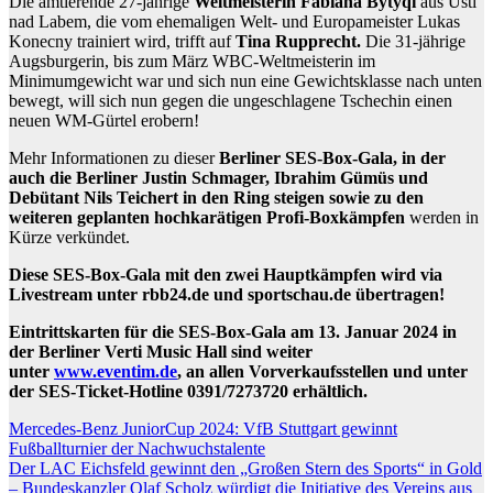
Die amtierende 27-jährige
Weltmeisterin Fabiana Bytyqi
aus Usti
nad Labem, die vom ehemaligen Welt- und Europameister Lukas
Konecny trainiert wird, trifft auf
Tina Rupprecht.
Die 31-jährige
Augsburgerin, bis zum März WBC-Weltmeisterin im
Minimumgewicht war und sich nun eine Gewichtsklasse nach unten
bewegt, will sich nun gegen die ungeschlagene Tschechin einen
neuen WM-Gürtel erobern!
Mehr Informationen zu dieser
Berliner
SES-Box-Gala, in der
auch die Berliner Justin Schmager, Ibrahim Gümüs und
Debütant Nils Teichert in den Ring steigen sowie zu den
weiteren geplanten hochkarätigen Profi-Boxkämpfen
werden in
Kürze verkündet.
Diese SES-Box-Gala mit den zwei Hauptkämpfen wird via
Livestream unter rbb24.de und sportschau.de übertragen!
Eintrittskarten für die SES-Box-Gala am 13. Januar 2024 in
der Berliner Verti Music Hall sind weiter
unter
www.eventim.de
, an allen Vorverkaufsstellen und unter
der SES-Ticket-Hotline 0391/7273720 erhältlich.
Beitragsnavigation
Mercedes-Benz JuniorCup 2024: VfB Stuttgart gewinnt
Fußballturnier der Nachwuchstalente
Der LAC Eichsfeld gewinnt den „Großen Stern des Sports“ in Gold
– Bundeskanzler Olaf Scholz würdigt die Initiative des Vereins aus