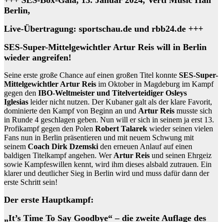
+++ SES-Box-Gala, 13. Januar 2024, Verti Music Hall
Berlin,
Live-Übertragung: sportschau.de und rbb24.de +++
SES-Super-Mittelgewichtler Artur Reis will in Berlin
wieder angreifen!
Seine erste große Chance auf einen großen Titel konnte
SES-Super-
Mittelgewichtler Artur Reis
im Oktober in Magdeburg im Kampf
gegen den
IBO-Weltmeister
und
Titelverteidiger Osleys
Iglesias
leider nicht nutzen. Der Kubaner galt als der klare Favorit,
dominierte den Kampf von Beginn an und
Artur
Reis
musste sich
in Runde 4 geschlagen geben. Nun will er sich in seinem ja erst 13.
Profikampf gegen den Polen
Robert Talarek
wieder seinen vielen
Fans nun in Berlin präsentieren und mit neuem Schwung mit
seinem
Coach Dirk Dzemski
den erneuen Anlauf auf einen
baldigen Titelkampf angehen. Wer
Artur Reis
und seinen Ehrgeiz
sowie Kampfeswillen kennt, wird ihm dieses alsbald zutrauen. Ein
klarer und deutlicher Sieg in Berlin wird und muss dafür dann der
erste Schritt sein!
Der erste Hauptkampf:
„It’s Time To Say Goodbye“ – die zweite Auflage des