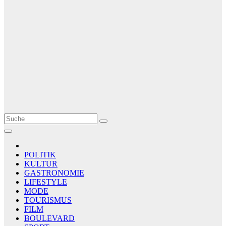
Le Matin
AGENCE DE PRESSE
POLITIK
KULTUR
GASTRONOMIE
LIFESTYLE
MODE
TOURISMUS
FILM
BOULEVARD