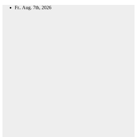
Zum
Fr.. Aug. 7th, 2026
Inhalt
springen