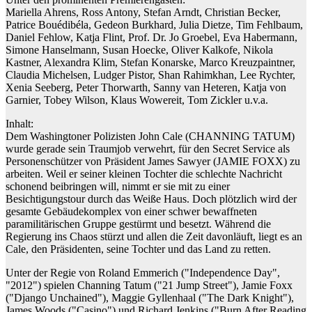
Mariella Ahrens, Ross Antony, Stefan Arndt, Christian Becker,
Patrice Bouédibéla, Gedeon Burkhard, Julia Dietze, Tim Fehlbaum,
Daniel Fehlow, Katja Flint, Prof. Dr. Jo Groebel, Eva Habermann,
Simone Hanselmann, Susan Hoecke, Oliver Kalkofe, Nikola
Kastner, Alexandra Klim, Stefan Konarske, Marco Kreuzpaintner,
Claudia Michelsen, Ludger Pistor, Shan Rahimkhan, Lee Rychter,
Xenia Seeberg, Peter Thorwarth, Sanny van Heteren, Katja von
Garnier, Tobey Wilson, Klaus Wowereit, Tom Zickler u.v.a.
Inhalt:
Dem Washingtoner Polizisten John Cale (CHANNING TATUM)
wurde gerade sein Traumjob verwehrt, für den Secret Service als
Personenschützer von Präsident James Sawyer (JAMIE FOXX) zu
arbeiten. Weil er seiner kleinen Tochter die schlechte Nachricht
schonend beibringen will, nimmt er sie mit zu einer
Besichtigungstour durch das Weiße Haus. Doch plötzlich wird der
gesamte Gebäudekomplex von einer schwer bewaffneten
paramilitärischen Gruppe gestürmt und besetzt. Während die
Regierung ins Chaos stürzt und allen die Zeit davonläuft, liegt es an
Cale, den Präsidenten, seine Tochter und das Land zu retten.
Unter der Regie von Roland Emmerich ("Independence Day",
"2012") spielen Channing Tatum ("21 Jump Street"), Jamie Foxx
("Django Unchained"), Maggie Gyllenhaal ("The Dark Knight"),
James Woods ("Casino") und Richard Jenkins ("Burn After Reading