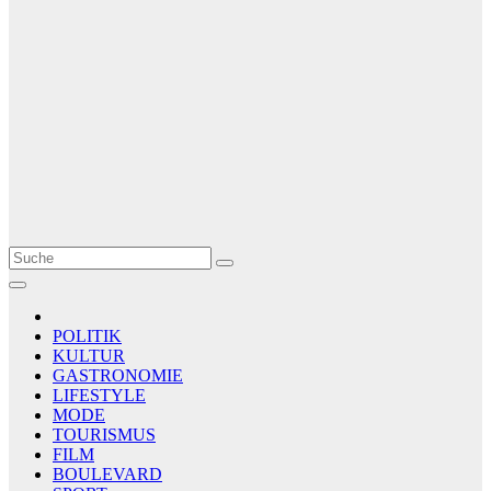
Le Matin
AGENCE DE PRESSE
POLITIK
KULTUR
GASTRONOMIE
LIFESTYLE
MODE
TOURISMUS
FILM
BOULEVARD