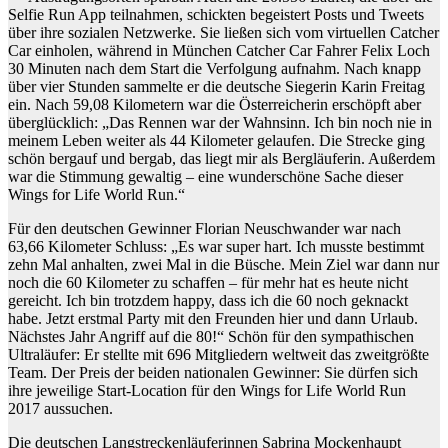
Selfie Run App teilnahmen, schickten begeistert Posts und Tweets
über ihre sozialen Netzwerke. Sie ließen sich vom virtuellen Catcher
Car einholen, während in München Catcher Car Fahrer Felix Loch
30 Minuten nach dem Start die Verfolgung aufnahm. Nach knapp
über vier Stunden sammelte er die deutsche Siegerin Karin Freitag
ein. Nach 59,08 Kilometern war die Österreicherin erschöpft aber
überglücklich: „Das Rennen war der Wahnsinn. Ich bin noch nie in
meinem Leben weiter als 44 Kilometer gelaufen. Die Strecke ging
schön bergauf und bergab, das liegt mir als Bergläuferin. Außerdem
war die Stimmung gewaltig – eine wunderschöne Sache dieser
Wings for Life World Run.“
Für den deutschen Gewinner Florian Neuschwander war nach
63,66 Kilometer Schluss: „Es war super hart. Ich musste bestimmt
zehn Mal anhalten, zwei Mal in die Büsche. Mein Ziel war dann nur
noch die 60 Kilometer zu schaffen – für mehr hat es heute nicht
gereicht. Ich bin trotzdem happy, dass ich die 60 noch geknackt
habe. Jetzt erstmal Party mit den Freunden hier und dann Urlaub.
Nächstes Jahr Angriff auf die 80!“ Schön für den sympathischen
Ultraläufer: Er stellte mit 696 Mitgliedern weltweit das zweitgrößte
Team. Der Preis der beiden nationalen Gewinner: Sie dürfen sich
ihre jeweilige Start-Location für den Wings for Life World Run
2017 aussuchen.
Die deutschen Langstreckenläuferinnen Sabrina Mockenhaupt