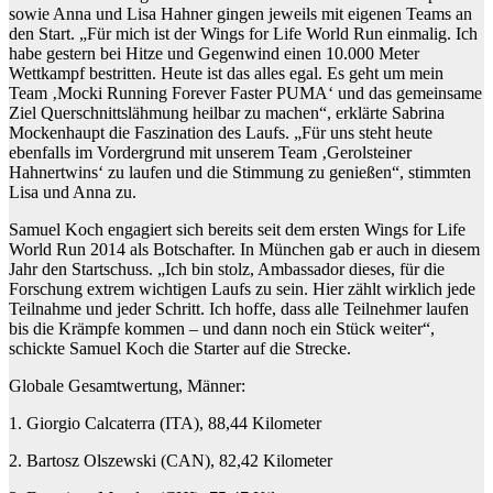
sowie Anna und Lisa Hahner gingen jeweils mit eigenen Teams an
den Start. „Für mich ist der Wings for Life World Run einmalig. Ich
habe gestern bei Hitze und Gegenwind einen 10.000 Meter
Wettkampf bestritten. Heute ist das alles egal. Es geht um mein
Team ‚Mocki Running Forever Faster PUMA‘ und das gemeinsame
Ziel Querschnittslähmung heilbar zu machen“, erklärte Sabrina
Mockenhaupt die Faszination des Laufs. „Für uns steht heute
ebenfalls im Vordergrund mit unserem Team ‚Gerolsteiner
Hahnertwins‘ zu laufen und die Stimmung zu genießen“, stimmten
Lisa und Anna zu.
Samuel Koch engagiert sich bereits seit dem ersten Wings for Life
World Run 2014 als Botschafter. In München gab er auch in diesem
Jahr den Startschuss. „Ich bin stolz, Ambassador dieses, für die
Forschung extrem wichtigen Laufs zu sein. Hier zählt wirklich jede
Teilnahme und jeder Schritt. Ich hoffe, dass alle Teilnehmer laufen
bis die Krämpfe kommen – und dann noch ein Stück weiter“,
schickte Samuel Koch die Starter auf die Strecke.
Globale Gesamtwertung, Männer:
1. Giorgio Calcaterra (ITA), 88,44 Kilometer
2. Bartosz Olszewski (CAN), 82,42 Kilometer