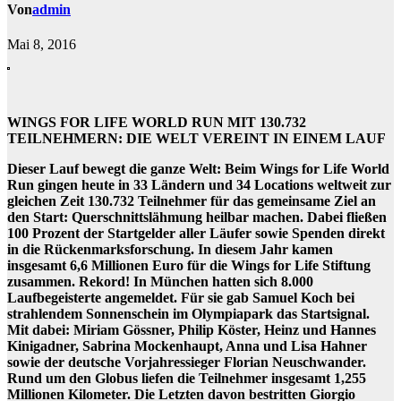
Von
admin
Mai 8, 2016
WINGS FOR LIFE WORLD RUN MIT 130.732
TEILNEHMERN: DIE WELT VEREINT IN EINEM LAUF
Dieser Lauf bewegt die ganze Welt: Beim Wings for Life World
Run gingen heute in 33 Ländern und 34 Locations weltweit zur
gleichen Zeit 130.732 Teilnehmer für das gemeinsame Ziel an
den Start: Querschnittslähmung heilbar machen. Dabei fließen
100 Prozent der Startgelder aller Läufer sowie Spenden direkt
in die Rückenmarksforschung. In diesem Jahr kamen
insgesamt 6,6 Millionen Euro für die Wings for Life Stiftung
zusammen. Rekord! In München hatten sich 8.000
Laufbegeisterte angemeldet. Für sie gab Samuel Koch bei
strahlendem Sonnenschein im Olympiapark das Startsignal.
Mit dabei: Miriam Gössner, Philip Köster, Heinz und Hannes
Kinigadner, Sabrina Mockenhaupt, Anna und Lisa Hahner
sowie der deutsche Vorjahressieger Florian Neuschwander.
Rund um den Globus liefen die Teilnehmer insgesamt 1,255
Millionen Kilometer. Die Letzten davon bestritten Giorgio