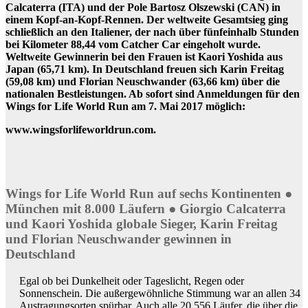
Calcaterra (ITA) und der Pole Bartosz Olszewski (CAN) in
einem Kopf-an-Kopf-Rennen. Der weltweite Gesamtsieg ging
schließlich an den Italiener, der nach über fünfeinhalb Stunden
bei Kilometer 88,44 vom Catcher Car eingeholt wurde.
Weltweite Gewinnerin bei den Frauen ist Kaori Yoshida aus
Japan (65,71 km). In Deutschland freuen sich Karin Freitag
(59,08 km) und Florian Neuschwander (63,66 km) über die
nationalen Bestleistungen. Ab sofort sind Anmeldungen für den
Wings for Life World Run am 7. Mai 2017 möglich:
www.wingsforlifeworldrun.com.
Wings for Life World Run auf sechs Kontinenten ●
München mit 8.000 Läufern ● Giorgio Calcaterra
und Kaori Yoshida globale Sieger, Karin Freitag
und Florian Neuschwander gewinnen in
Deutschland
Egal ob bei Dunkelheit oder Tageslicht, Regen oder
Sonnenschein. Die außergewöhnliche Stimmung war an allen 34
Austragungsorten spürbar. Auch alle 20.556 Läufer, die über die