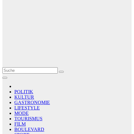
Le Matin
AGENCE DE PRESSE
POLITIK
KULTUR
GASTRONOMIE
LIFESTYLE
MODE
TOURISMUS
FILM
BOULEVARD