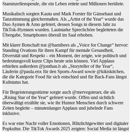
Stammzellenspende, die ein Leben rettete und Millionen berührte.
Musikalisch sorgten Kauta und Mark Forster für Gänsehaut und
Tanzstimmung gleichermaßen. Als „Artist of the Year“ wurde das
Duo Aymen & Amo gefeiert, dessen Songs in diesem Jahr zu
TikTok-Hymnen wurden. Lautstarke Sprechchöre begleiteten die
Übergabe, Smartphones überall im Saal erhoben.
Mit klarer Botschaft trat @hamibees als „Voice for Change“ hervor:
Standing Ovations für ihren Kampf für mentale Gesundheit,
Diversität und Respekt – ein Moment, der zeigte, wie politisch und
bedeutungsvoll kurze Clips heute sein können. Viel Applaus
erhielten außerdem @jonthan.b als „Storyteller of the Year“,
Läuferin @paula.enx für den Sports-Award sowie @kikiskitchen,
die die Kategorie Food für sich entschied und für Back-Fans längst
Kultstatus hat.
Für Begeisterungsstürme sorgte auch @mervegsteuer, die als
„Rising Star of the Year“ gefeiert wurde. Offen und sichtlich
überwältigt erzählte sie, wie ihr Humor Menschen durch schwere
Zeiten begleite – minutenlanger Applaus und jubelnde Fans
inklusive.
Es war eine Nacht voller Emotionen, Blitzlichtgewitter und digitaler
Popkultur. Die TikTok Awards 2025 zeigten: Social Media ist längst