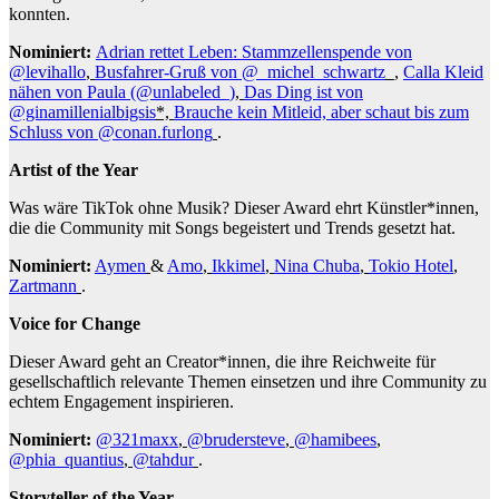
konnten.
Nominiert:
Adrian rettet Leben: Stammzellenspende von
@levihallo
,
Busfahrer-Gruß von @_michel_schwartz
_,
Calla Kleid
nähen von Paula (@unlabeled_)
,
Das Ding ist von
@ginamillenialbigsis
*,
Brauche kein Mitleid, aber schaut bis zum
Schluss von @conan.furlong
.
Artist of the Year
Was wäre TikTok ohne Musik? Dieser Award ehrt Künstler*innen,
die die Community mit Songs begeistert und Trends gesetzt hat.
Nominiert:
Aymen
&
Amo
,
Ikkimel
,
Nina Chuba
,
Tokio Hotel
,
Zartmann
.
Voice for Change
Dieser Award geht an Creator*innen, die ihre Reichweite für
gesellschaftlich relevante Themen einsetzen und ihre Community zu
echtem Engagement inspirieren.
Nominiert:
@321maxx
,
@brudersteve
,
@hamibees
,
@phia_quantius
,
@tahdur
.
Storyteller of the Year