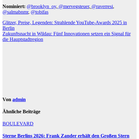
Nominiert:
@brooklyn_oy
,
@mervegsteuer
,
@raverresi
,
@salmabnmr
,
@tobifas
Beitragsnavigation
Glitzer, Preise, Legenden: Strahlende YouTube-Awards 2025 in
Berlin
Zukunftsnacht in Wildau: Fünf Innovationen setzen ein Signal für
die Hauptstadtregion
Von
admin
Ähnliche Beiträge
BOULEVARD
Sterne Berlins 2026: Frank Zander erhält den Großen Stern