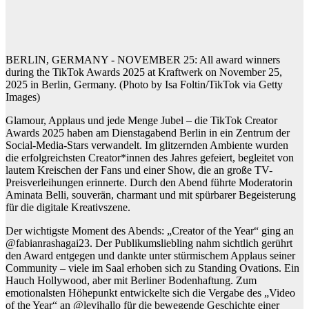
BERLIN, GERMANY - NOVEMBER 25: All award winners
during the TikTok Awards 2025 at Kraftwerk on November 25,
2025 in Berlin, Germany. (Photo by Isa Foltin/TikTok via Getty
Images)
Glamour, Applaus und jede Menge Jubel – die TikTok Creator
Awards 2025 haben am Dienstagabend Berlin in ein Zentrum der
Social-Media-Stars verwandelt. Im glitzernden Ambiente wurden
die erfolgreichsten Creator*innen des Jahres gefeiert, begleitet von
lautem Kreischen der Fans und einer Show, die an große TV-
Preisverleihungen erinnerte. Durch den Abend führte Moderatorin
Aminata Belli, souverän, charmant und mit spürbarer Begeisterung
für die digitale Kreativszene.
Der wichtigste Moment des Abends: „Creator of the Year“ ging an
@fabianrashagai23. Der Publikumsliebling nahm sichtlich gerührt
den Award entgegen und dankte unter stürmischem Applaus seiner
Community – viele im Saal erhoben sich zu Standing Ovations. Ein
Hauch Hollywood, aber mit Berliner Bodenhaftung. Zum
emotionalsten Höhepunkt entwickelte sich die Vergabe des „Video
of the Year“ an @levihallo für die bewegende Geschichte einer