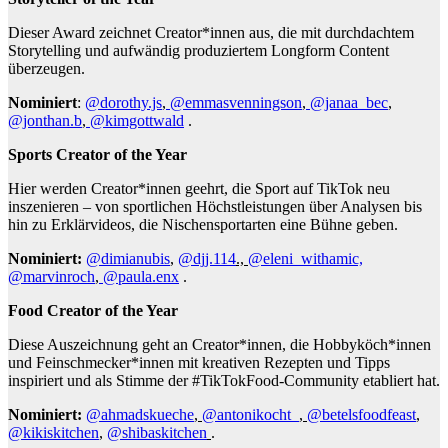
Dieser Award zeichnet Creator*innen aus, die mit durchdachtem
Storytelling und aufwändig produziertem Longform Content
überzeugen.
Nominiert
:
@dorothy.js
,
@emmasvenningson
,
@janaa_bec
,
@jonthan.b
,
@kimgottwald
.
Sports Creator of the Year
Hier werden Creator*innen geehrt, die Sport auf TikTok neu
inszenieren – von sportlichen Höchstleistungen über Analysen bis
hin zu Erklärvideos, die Nischensportarten eine Bühne geben.
Nominiert:
@dimianubis
,
@djj.114
.,
@eleni_withamic,
@marvinroch
,
@paula.enx
.
Food Creator of the Year
Diese Auszeichnung geht an Creator*innen, die Hobbyköch*innen
und Feinschmecker*innen mit kreativen Rezepten und Tipps
inspiriert und als Stimme der #TikTokFood-Community etabliert hat.
Nominiert:
@ahmadskueche
,
@antonikocht_
,
@betelsfoodfeast
,
@kikiskitchen
,
@shibaskitchen
.