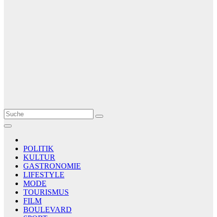
Le Matin
AGENCE DE PRESSE
POLITIK
KULTUR
GASTRONOMIE
LIFESTYLE
MODE
TOURISMUS
FILM
BOULEVARD