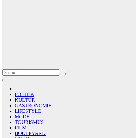
Le Matin
AGENCE DE PRESSE
POLITIK
KULTUR
GASTRONOMIE
LIFESTYLE
MODE
TOURISMUS
FILM
BOULEVARD