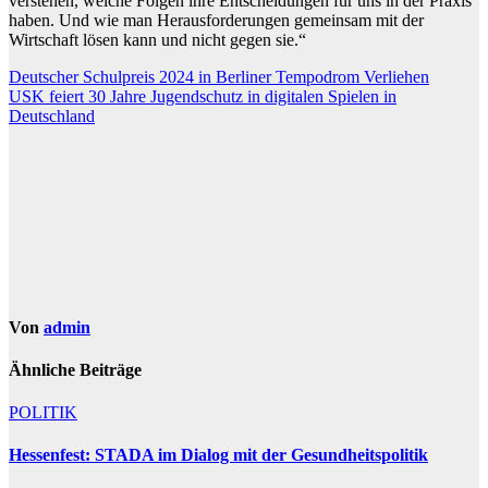
verstehen, welche Folgen ihre Entscheidungen für uns in der Praxis
haben. Und wie man Herausforderungen gemeinsam mit der
Wirtschaft lösen kann und nicht gegen sie.“
Beitragsnavigation
Deutscher Schulpreis 2024 in Berliner Tempodrom Verliehen
USK feiert 30 Jahre Jugendschutz in digitalen Spielen in
Deutschland
Von
admin
Ähnliche Beiträge
POLITIK
Hessenfest: STADA im Dialog mit der Gesundheitspolitik