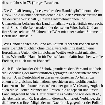
diesem Jahr sein 75-jähriges Bestehen.
„Die Globalisierung gibt es, weil es den Handel gibt“, betonte der
Groß- und Außenhandelspräsident die Rolle der Wirtschaftsstufe für
die deutsche Wirtschaft. „Unsere Unternehmerinnen und
Unternehmer beliefern das Land mit allem, was tagtäglich gebraucht
wird. Sie sind die Lebensadern der deutschen Wirtschaft. Und an
ihrer Seite steht seit 75 Jahren der BGA mit einer starken Stimme in
Berlin und Brüssel.“
„Wir Händler halten das Land am Laufen. Aber wir können nicht
mehr: Berichtspflichten ohne Ende, veraltete Infrastruktur, eine
Europäische Union, die im globalen Wettbewerb nicht mithalten
kann. Wir wollen Handeln für Deutschland – dafür brauchen wir die
Freiheit, es auch tun zu können“.
Auch Bundeskanzler Olaf Scholz gratulierte dem Verband und hob
die Bedeutung der mittelständisch geprägten Handelsunternehmen
hervor: „Um Deutschland in diesen vergangenen 75 Jahren zu
einem erfolgreichen, international geachteten und wohlhabenden
Land zu machen, brauchte es neben einer guten Verfassung zugleich
auch die Millionen Männer und Frauen, die angepackt und unser
Land aufgebaut haben. Dafür brauchte es Verbände wie den BGA,
der ebenfalls sein 75. Bestehen in diesem Jahr feiert. Verbände, die
die Interessen ihrer Mitglieder mit Nachdruck gegenüber der Politik