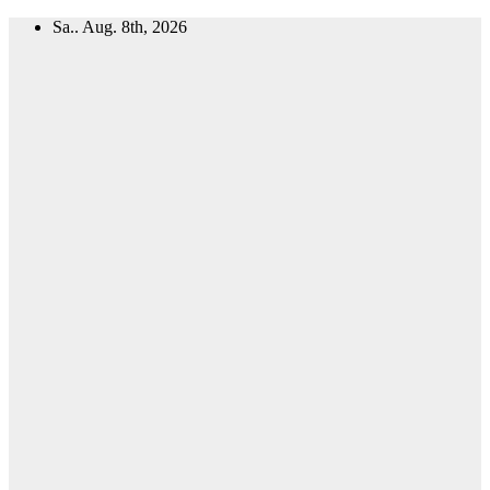
Zum
Sa.. Aug. 8th, 2026
Inhalt
springen