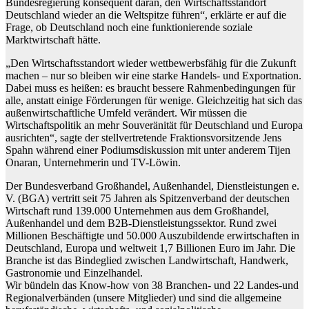
Bundesregierung konsequent daran, den Wirtschaftsstandort
Deutschland wieder an die Weltspitze führen“, erklärte er auf die
Frage, ob Deutschland noch eine funktionierende soziale
Marktwirtschaft hätte.
„Den Wirtschaftsstandort wieder wettbewerbsfähig für die Zukunft
machen – nur so bleiben wir eine starke Handels- und Exportnation.
Dabei muss es heißen: es braucht bessere Rahmenbedingungen für
alle, anstatt einige Förderungen für wenige. Gleichzeitig hat sich das
außenwirtschaftliche Umfeld verändert. Wir müssen die
Wirtschaftspolitik an mehr Souveränität für Deutschland und Europa
ausrichten“, sagte der stellvertretende Fraktionsvorsitzende Jens
Spahn während einer Podiumsdiskussion mit unter anderem Tijen
Onaran, Unternehmerin und TV-Löwin.
Der Bundesverband Großhandel, Außenhandel, Dienstleistungen e.
V. (BGA) vertritt seit 75 Jahren als Spitzenverband der deutschen
Wirtschaft rund 139.000 Unternehmen aus dem Großhandel,
Außenhandel und dem B2B-Dienstleistungssektor. Rund zwei
Millionen Beschäftigte und 50.000 Auszubildende erwirtschaften in
Deutschland, Europa und weltweit 1,7 Billionen Euro im Jahr. Die
Branche ist das Bindeglied zwischen Landwirtschaft, Handwerk,
Gastronomie und Einzelhandel.
Wir bündeln das Know-how von 38 Branchen- und 22 Landes-und
Regionalverbänden (unsere Mitglieder) und sind die allgemeine