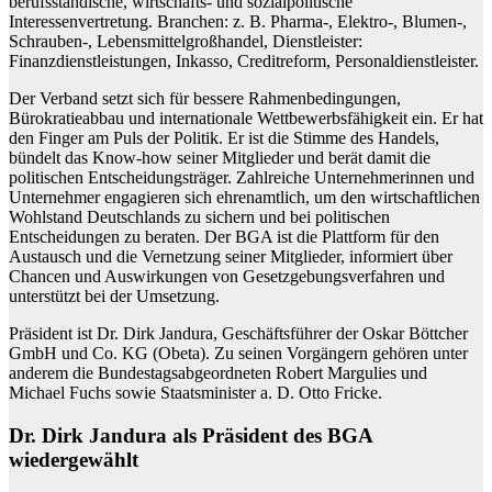
berufsständische, wirtschafts- und sozialpolitische
Interessenvertretung. Branchen: z. B. Pharma-, Elektro-, Blumen-,
Schrauben-, Lebensmittelgroßhandel, Dienstleister:
Finanzdienstleistungen, Inkasso, Creditreform, Personaldienstleister.
Der Verband setzt sich für bessere Rahmenbedingungen,
Bürokratieabbau und internationale Wettbewerbsfähigkeit ein. Er hat
den Finger am Puls der Politik. Er ist die Stimme des Handels,
bündelt das Know-how seiner Mitglieder und berät damit die
politischen Entscheidungsträger. Zahlreiche Unternehmerinnen und
Unternehmer engagieren sich ehrenamtlich, um den wirtschaftlichen
Wohlstand Deutschlands zu sichern und bei politischen
Entscheidungen zu beraten. Der BGA ist die Plattform für den
Austausch und die Vernetzung seiner Mitglieder, informiert über
Chancen und Auswirkungen von Gesetzgebungsverfahren und
unterstützt bei der Umsetzung.
Präsident ist Dr. Dirk Jandura, Geschäftsführer der Oskar Böttcher
GmbH und Co. KG (Obeta). Zu seinen Vorgängern gehören unter
anderem die Bundestagsabgeordneten Robert Margulies und
Michael Fuchs sowie Staatsminister a. D. Otto Fricke.
Dr. Dirk Jandura als Präsident des BGA
wiedergewählt