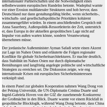
internationaler Partnerschaften und die Notwendigkeit eines
selbstbewussten europäischen Handelns betonte. Wadephul warnte
vor einer Erosion multilateraler Strukturen und hob hervor, dass
Deutschland nur dann gestaltungsfähig bleibe, wenn sicherheits-,
wirtschafts- und gesellschaftspolitische Prioritäten kohärent
zusammengeführt würden. In einem anschließenden Gespräch mit
Anna Sauerbrey, Außenpolitik-Ressortleiterin der Zeit, unterstrich
er, dass Europa in der aktuellen geopolitischen Lage nicht auf
Impulse von außen warten könne, sondern Verantwortung
übernehmen müsse.
Der jordanische Außenminister Ayman Safadi setzte einen Akzent
zur Lage im Nahen Osten und erläuterte die Folgen regionaler
Konflikte für globale Sicherheitsarchitekturen. Er machte deutlich,
dass Stabilität im Nahen Osten nur durch diplomatische
Bemühungen und langfristig angelegte politische und wirtschaftliche
Strategien zu erreichen sei. Die Diskussion zeigte, wie eng
internationale Krisen mit europäischen Sicherheitsinteressen
verknüpft sind.
In einem Panel zur globalen Kooperation nahmen Wang Dong von
der Peking-Universität, die UN-Diplomatin Cristina Duarte und
Ingrid-Gabriela Hoven von der GIZ die zunehmende Konkurrenz
der Großmächte in den Blick. Duarte warnte vor einem Rückfall in
geopolitische Blocklogik, während Wang Dong betonte, dass China