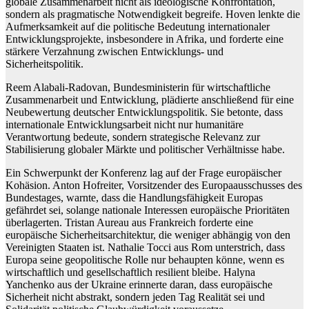
globale Zusammenarbeit nicht als ideologische Konfrontation,
sondern als pragmatische Notwendigkeit begreife. Hoven lenkte die
Aufmerksamkeit auf die politische Bedeutung internationaler
Entwicklungsprojekte, insbesondere in Afrika, und forderte eine
stärkere Verzahnung zwischen Entwicklungs- und
Sicherheitspolitik.
Reem Alabali-Radovan, Bundesministerin für wirtschaftliche
Zusammenarbeit und Entwicklung, plädierte anschließend für eine
Neubewertung deutscher Entwicklungspolitik. Sie betonte, dass
internationale Entwicklungsarbeit nicht nur humanitäre
Verantwortung bedeute, sondern strategische Relevanz zur
Stabilisierung globaler Märkte und politischer Verhältnisse habe.
Ein Schwerpunkt der Konferenz lag auf der Frage europäischer
Kohäsion. Anton Hofreiter, Vorsitzender des Europaausschusses des
Bundestages, warnte, dass die Handlungsfähigkeit Europas
gefährdet sei, solange nationale Interessen europäische Prioritäten
überlagerten. Tristan Aureau aus Frankreich forderte eine
europäische Sicherheitsarchitektur, die weniger abhängig von den
Vereinigten Staaten ist. Nathalie Tocci aus Rom unterstrich, dass
Europa seine geopolitische Rolle nur behaupten könne, wenn es
wirtschaftlich und gesellschaftlich resilient bleibe. Halyna
Yanchenko aus der Ukraine erinnerte daran, dass europäische
Sicherheit nicht abstrakt, sondern jeden Tag Realität sei und