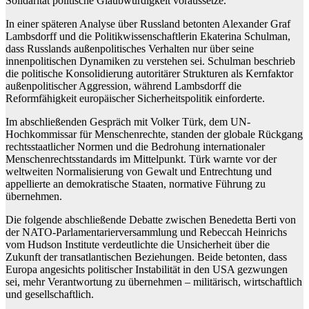
Solidarität politische Glaubwürdigkeit voraussetze.
In einer späteren Analyse über Russland betonten Alexander Graf
Lambsdorff und die Politikwissenschaftlerin Ekaterina Schulman,
dass Russlands außenpolitisches Verhalten nur über seine
innenpolitischen Dynamiken zu verstehen sei. Schulman beschrieb
die politische Konsolidierung autoritärer Strukturen als Kernfaktor
außenpolitischer Aggression, während Lambsdorff die
Reformfähigkeit europäischer Sicherheitspolitik einforderte.
Im abschließenden Gespräch mit Volker Türk, dem UN-
Hochkommissar für Menschenrechte, standen der globale Rückgang
rechtsstaatlicher Normen und die Bedrohung internationaler
Menschenrechtsstandards im Mittelpunkt. Türk warnte vor der
weltweiten Normalisierung von Gewalt und Entrechtung und
appellierte an demokratische Staaten, normative Führung zu
übernehmen.
Die folgende abschließende Debatte zwischen Benedetta Berti von
der NATO-Parlamentarierversammlung und Rebeccah Heinrichs
vom Hudson Institute verdeutlichte die Unsicherheit über die
Zukunft der transatlantischen Beziehungen. Beide betonten, dass
Europa angesichts politischer Instabilität in den USA gezwungen
sei, mehr Verantwortung zu übernehmen – militärisch, wirtschaftlich
und gesellschaftlich.